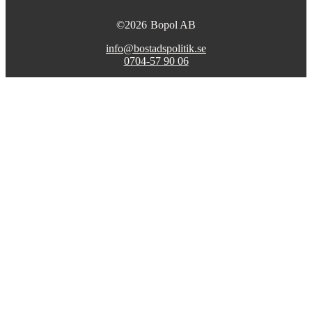
©
2026
Bopol AB
info@bostadspolitik.se
0704-57 90 06