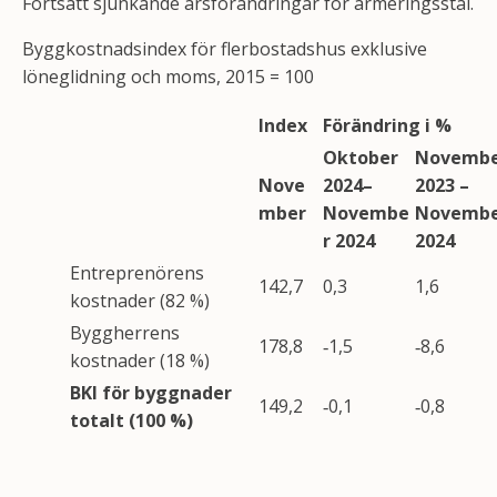
Fortsatt sjunkande årsförändringar för armeringsstål.
Byggkostnadsindex för flerbostadshus exklusive
löneglidning och moms, 2015 = 100
Index
Förändring i %
Oktober
Novemb
Nove
2024–
2023 –
mber
Novembe
Novemb
r 2024
2024
Entreprenörens
142,7
0,3
1,6
kostnader (82 %)
Byggherrens
178,8
‑1,5
‑8,6
kostnader (18 %)
BKI för byggnader
149,2
‑0,1
‑0,8
totalt (100 %)