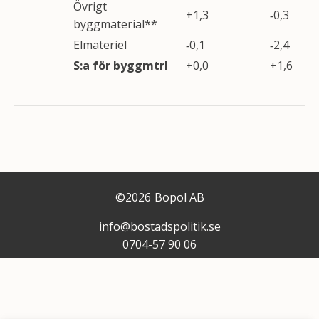
Övrigt
+1,3
‑0,3
byggmaterial**
Elmateriel
‑0,1
‑2,4
S:a för byggmtrl
+0,0
+1,6
©
2026
Bopol AB
info@bostadspolitik.se
0704-57 90 06