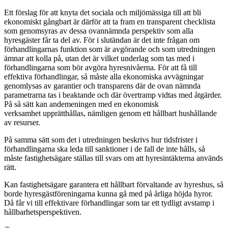
Ett förslag för att knyta det sociala och miljömässiga till att bli
ekonomiskt gångbart är därför att ta fram en transparent checklista
som genomsyras av dessa ovannämnda perspektiv som alla
hyresgäster får ta del av. För i slutändan är det inte frågan om
förhandlingarnas funktion som är avgörande och som utredningen
ämnar att kolla på, utan det är vilket underlag som tas med i
förhandlingarna som bör avgöra hyresnivåerna. För att få till
effektiva förhandlingar, så måste alla ekonomiska avvägningar
genomlysas av garantier och transparens där de ovan nämnda
parametrarna tas i beaktande och där övertramp vidtas med åtgärder.
På så sätt kan andemeningen med en ekonomisk
verksamhet upprätthållas, nämligen genom ett hållbart hushållande
av resurser.
På samma sätt som det i utredningen beskrivs hur tidsfrister i
förhandlingarna ska leda till sanktioner i de fall de inte hålls, så
måste fastighetsägare ställas till svars om att hyresintäkterna används
rätt.
Kan fastighetsägare garantera ett hållbart förvaltande av hyreshus, så
borde hyresgästföreningarna kunna gå med på årliga höjda hyror.
Då får vi till effektivare förhandlingar som tar ett tydligt avstamp i
hållbarhetsperspektiven.