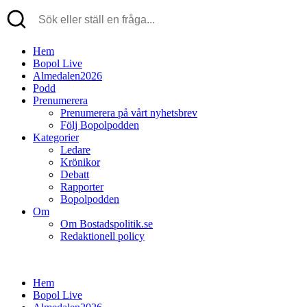
Hem
Bopol Live
Almedalen2026
Podd
Prenumerera
Prenumerera på vårt nyhetsbrev
Följ Bopolpodden
Kategorier
Ledare
Krönikor
Debatt
Rapporter
Bopolpodden
Om
Om Bostadspolitik.se
Redaktionell policy
Hem
Bopol Live