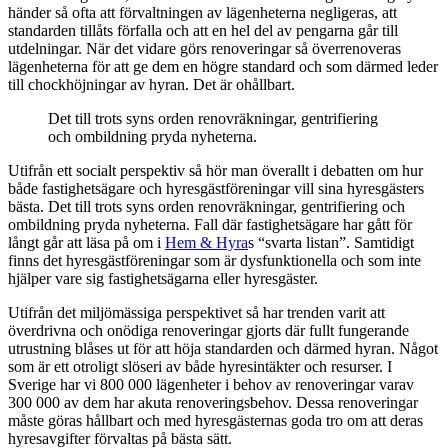
händer så ofta att förvaltningen av lägenheterna negligeras, att
standarden tillåts förfalla och att en hel del av pengarna går till
utdelningar. När det vidare görs renoveringar så överrenoveras
lägenheterna för att ge dem en högre standard och som därmed leder
till chockhöjningar av hyran. Det är ohållbart.
Det till trots syns orden renovräkningar, gentrifiering
och ombildning pryda nyheterna.
Utifrån ett socialt perspektiv så hör man överallt i debatten om hur
både fastighetsägare och hyresgästföreningar vill sina hyresgästers
bästa. Det till trots syns orden renovräkningar, gentrifiering och
ombildning pryda nyheterna. Fall där fastighetsägare har gått för
långt går att läsa på om i
Hem & Hyra
s “svarta listan”. Samtidigt
finns det hyresgästföreningar som är dysfunktionella och som inte
hjälper vare sig fastighetsägarna eller hyresgäster.
Utifrån det miljömässiga perspektivet så har trenden varit att
överdrivna och onödiga renoveringar gjorts där fullt fungerande
utrustning blåses ut för att höja standarden och därmed hyran. Något
som är ett otroligt slöseri av både hyresintäkter och resurser. I
Sverige har vi 800 000 lägenheter i behov av renoveringar varav
300 000 av dem har akuta renoveringsbehov. Dessa renoveringar
måste göras hållbart och med hyresgästernas goda tro om att deras
hyresavgifter förvaltas på bästa sätt.