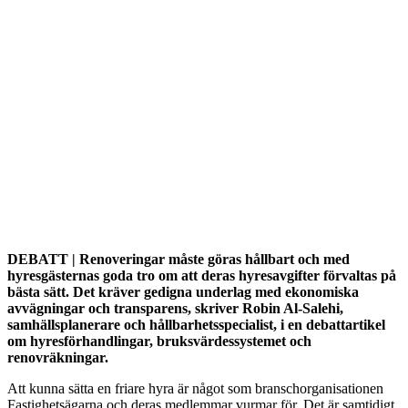
DEBATT | Renoveringar måste göras hållbart och med
hyresgästernas goda tro om att deras hyresavgifter förvaltas på
bästa sätt. Det kräver gedigna underlag med ekonomiska
avvägningar och transparens, skriver Robin Al-Salehi,
samhällsplanerare och hållbarhetsspecialist, i en debattartikel
om hyresförhandlingar, bruksvärdessystemet och
renovräkningar.
Att kunna sätta en friare hyra är något som branschorganisationen
Fastighetsägarna och deras medlemmar vurmar för. Det är samtidigt