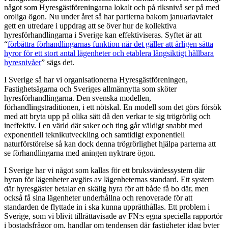
något som Hyresgästföreningarna lokalt och på riksnivå ser på med
oroliga ögon. Nu under året så har partierna bakom januariavtalet
gett en utredare i uppdrag att se över hur de kollektiva
hyresförhandlingarna i Sverige kan effektiviseras. Syftet är att
“
förbättra förhandlingarnas funktion när det gäller att årligen sätta
hyror för ett stort antal lägenheter och etablera långsiktigt hållbara
hyresnivåer
” sägs det.
I Sverige så har vi organisationerna Hyresgästföreningen,
Fastighetsägarna och Sveriges allmännytta som sköter
hyresförhandlingarna. Den svenska modellen,
förhandlingstraditionen, i ett nötskal. En modell som det görs försök
med att bryta upp på olika sätt då den verkar te sig trögrörlig och
ineffektiv. I en värld där saker och ting går väldigt snabbt med
exponentiell teknikutveckling och samtidigt exponentiell
naturförstörelse så kan dock denna trögrörlighet hjälpa parterna att
se förhandlingarna med aningen nyktrare ögon.
I Sverige har vi något som kallas för ett bruksvärdessystem där
hyran för lägenheter avgörs av lägenheternas standard. Ett system
där hyresgäster betalar en skälig hyra för att både få bo där, men
också få sina lägenheter underhållna och renoverade för att
standarden de flyttade in i ska kunna upprätthållas. Ett problem i
Sverige, som vi blivit tillrättavisade av FN:s egna speciella rapportör
i bostadsfrågor om, handlar om tendensen där fastigheter idag byter