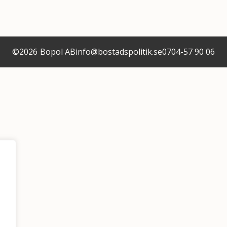
©
2026
Bopol AB
info@bostadspolitik.se
0704-57 90 06