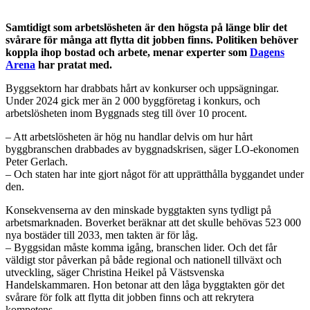
Samtidigt som arbetslösheten är den högsta på länge blir det
svårare för många att flytta dit jobben finns. Politiken behöver
koppla ihop bostad och arbete, menar experter som
Dagens
Arena
har pratat med.
Byggsektorn har drabbats hårt av konkurser och uppsägningar.
Under 2024 gick mer än 2 000 byggföretag i konkurs, och
arbetslösheten inom Byggnads steg till över 10 procent.
– Att arbetslösheten är hög nu handlar delvis om hur hårt
byggbranschen drabbades av byggnadskrisen, säger LO-ekonomen
Peter Gerlach.
– Och staten har inte gjort något för att upprätthålla byggandet under
den.
Konsekvenserna av den minskade byggtakten syns tydligt på
arbetsmarknaden. Boverket beräknar att det skulle behövas 523 000
nya bostäder till 2033, men takten är för låg.
– Byggsidan måste komma igång, branschen lider. Och det får
väldigt stor påverkan på både regional och nationell tillväxt och
utveckling, säger Christina Heikel på Västsvenska
Handelskammaren. Hon betonar att den låga byggtakten gör det
svårare för folk att flytta dit jobben finns och att rekrytera
kompetens.