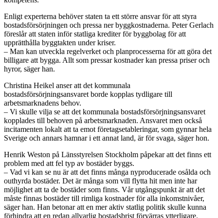
Enligt experterna behöver staten ta ett större ansvar för att styra
bostadsförsörjningen och pressa ner byggkostnaderna. Peter Gerlach
föreslår att staten inför statliga krediter för byggbolag för att
upprätthålla byggtakten under kriser.
– Man kan utveckla regelverket och planprocesserna för att göra det
billigare att bygga. Allt som pressar kostnader kan pressa priser och
hyror, säger han.
Christina Heikel anser att det kommunala
bostadsförsörjningsansvaret borde kopplas tydligare till
arbetsmarknadens behov.
– Vi skulle vilja se att det kommunala bostadsförsörjningsansvaret
kopplades till behoven på arbetsmarknaden. Ansvaret men också
incitamenten lokalt att ta emot företagsetableringar, som gynnar hela
Sverige och annars hamnar i ett annat land, är för svaga, säger hon.
Henrik Weston på Länsstyrelsen Stockholm påpekar att det finns ett
problem med att fel typ av bostäder byggs.
– Vad vi kan se nu är att det finns många nyproducerade osålda och
outhyrda bostäder. Det är många som vill flytta hit men inte har
möjlighet att ta de bostäder som finns. Vår utgångspunkt är att det
måste finnas bostäder till rimliga kostnader för alla inkomstnivåer,
säger han. Han betonar att en mer aktiv statlig politik skulle kunna
förhindra att en redan allvarlig bostadsbrist förvärras ytterligare.