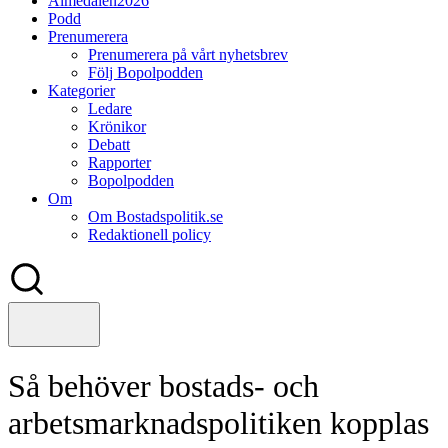
Almedalen2026
Podd
Prenumerera
Prenumerera på vårt nyhetsbrev
Följ Bopolpodden
Kategorier
Ledare
Krönikor
Debatt
Rapporter
Bopolpodden
Om
Om Bostadspolitik.se
Redaktionell policy
Så behöver bostads- och
arbetsmarknadspolitiken kopplas