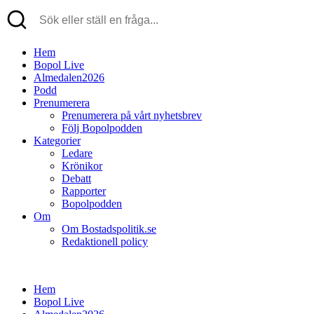
Hem
Bopol Live
Almedalen2026
Podd
Prenumerera
Prenumerera på vårt nyhetsbrev
Följ Bopolpodden
Kategorier
Ledare
Krönikor
Debatt
Rapporter
Bopolpodden
Om
Om Bostadspolitik.se
Redaktionell policy
Hem
Bopol Live