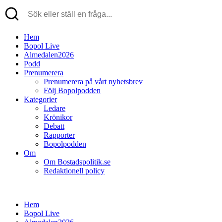
Hem
Bopol Live
Almedalen2026
Podd
Prenumerera
Prenumerera på vårt nyhetsbrev
Följ Bopolpodden
Kategorier
Ledare
Krönikor
Debatt
Rapporter
Bopolpodden
Om
Om Bostadspolitik.se
Redaktionell policy
Hem
Bopol Live