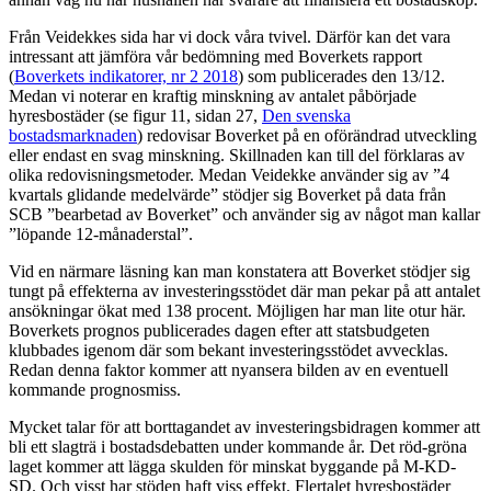
Från Veidekkes sida har vi dock våra tvivel. Därför kan det vara
intressant att jämföra vår bedömning med Boverkets rapport
(
Boverkets indikatorer, nr 2 2018
) som publicerades den 13/12.
Medan vi noterar en kraftig minskning av antalet påbörjade
hyresbostäder (se figur 11, sidan 27,
Den svenska
bostadsmarknaden
) redovisar Boverket på en oförändrad utveckling
eller endast en svag minskning. Skillnaden kan till del förklaras av
olika redovisningsmetoder. Medan Veidekke använder sig av ”4
kvartals glidande medelvärde” stödjer sig Boverket på data från
SCB ”bearbetad av Boverket” och använder sig av något man kallar
”löpande 12-månaderstal”.
Vid en närmare läsning kan man konstatera att Boverket stödjer sig
tungt på effekterna av investeringsstödet där man pekar på att antalet
ansökningar ökat med 138 procent. Möjligen har man lite otur här.
Boverkets prognos publicerades dagen efter att statsbudgeten
klubbades igenom där som bekant investeringsstödet avvecklas.
Redan denna faktor kommer att nyansera bilden av en eventuell
kommande prognosmiss.
Mycket talar för att borttagandet av investeringsbidragen kommer att
bli ett slagträ i bostadsdebatten under kommande år. Det röd-gröna
laget kommer att lägga skulden för minskat byggande på M-KD-
SD. Och visst har stöden haft viss effekt. Flertalet hyresbostäder