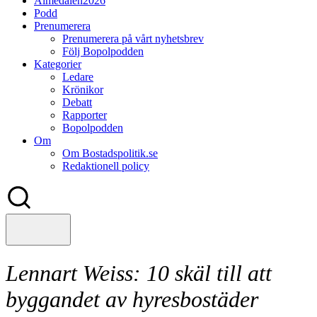
Almedalen2026
Podd
Prenumerera
Prenumerera på vårt nyhetsbrev
Följ Bopolpodden
Kategorier
Ledare
Krönikor
Debatt
Rapporter
Bopolpodden
Om
Om Bostadspolitik.se
Redaktionell policy
Lennart Weiss:
10 skäl till att
byggandet av hyresbostäder