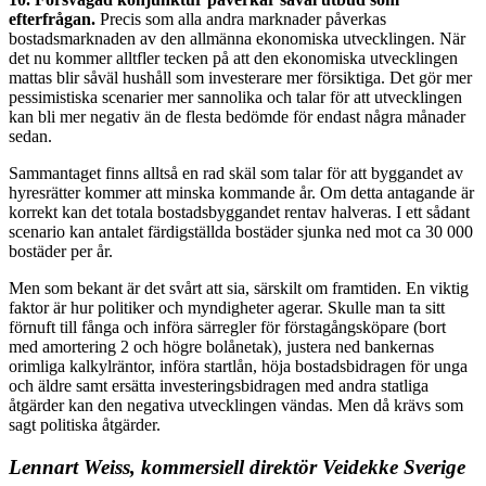
efterfrågan.
Precis som alla andra marknader påverkas
bostadsmarknaden av den allmänna ekonomiska utvecklingen. När
det nu kommer alltfler tecken på att den ekonomiska utvecklingen
mattas blir såväl hushåll som investerare mer försiktiga. Det gör mer
pessimistiska scenarier mer sannolika och talar för att utvecklingen
kan bli mer negativ än de flesta bedömde för endast några månader
sedan.
Sammantaget finns alltså en rad skäl som talar för att byggandet av
hyresrätter kommer att minska kommande år. Om detta antagande är
korrekt kan det totala bostadsbyggandet rentav halveras. I ett sådant
scenario kan antalet färdigställda bostäder sjunka ned mot ca 30 000
bostäder per år.
Men som bekant är det svårt att sia, särskilt om framtiden. En viktig
faktor är hur politiker och myndigheter agerar. Skulle man ta sitt
förnuft till fånga och införa särregler för förstagångsköpare (bort
med amortering 2 och högre bolånetak), justera ned bankernas
orimliga kalkylräntor, införa startlån, höja bostadsbidragen för unga
och äldre samt ersätta investeringsbidragen med andra statliga
åtgärder kan den negativa utvecklingen vändas. Men då krävs som
sagt politiska åtgärder.
Lennart Weiss, kommersiell direktör Veidekke Sverige