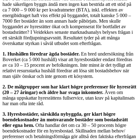
hade säkerligen byggts ändå men ingen kan bestrida att ett stöd på
ca 7 000 – 9 000 kr per kvadratmeter (BTA), inkl. effekten av
energibidraget haft viss effekt på byggandet, totalt kanske 5 000 –
7000 fler bostäder än som annars hade påbörjats. Men skulle
byggandet av hyresrätter ökat och kompenserat för bortfallet av
bostadsrätter? I Veidekkes senaste marknadsanalys belyses frågan i
ett särskilt fördjupningsavsnitt. Resultatet tyder på att många
överskattar styrkan i såväl utbudet som efterfrågan.
1. Hushållen föredrar ägda bostäder.
En bred undersökning från
Boverket (ca 5 000 hushåll) visar att hyresbostäder endast föredras
av ca 10 – 15 procent av befolkningen. Inte minst är det tydligt att
relativt resursstarka hushåll föredrar att lösa sitt bostadsbehov när
man själv önskar och inte genom ett kösystem.
2. De målgrupper som har klart högre preferenser för hyresrätt
(20 – 27 åringar) och äldre har svaga inkomster.
Även om
många uppskattar hyresrättens fullservice, utan krav på kapitalinsats
har man ofta inte råd.
3. Hyresbostäder, särskilda nybyggda, ger klart högre
boendekostnader än motsvarande bostäder som bostadsrätt
eller egna hem.
Ofta handlar det om ca 30 – 50 procents högre
boendekostnader för en hyresbostad. Skillnaden mellan behov/
preferenser och betalningsförmåga gör alltså den faktiska efterfrågan