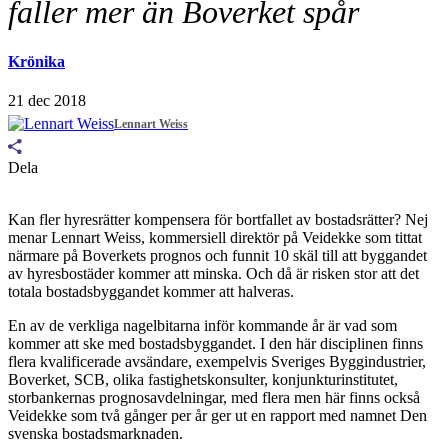
faller mer än Boverket spår
Krönika
21 dec 2018
Lennart Weiss
Dela
Kan fler hyresrätter kompensera för bortfallet av bostadsrätter? Nej
menar Lennart Weiss, kommersiell direktör på Veidekke som tittat
närmare på Boverkets prognos och funnit 10 skäl till att byggandet
av hyresbostäder kommer att minska. Och då är risken stor att det
totala bostadsbyggandet kommer att halveras.
En av de verkliga nagelbitarna inför kommande år är vad som
kommer att ske med bostadsbyggandet. I den här disciplinen finns
flera kvalificerade avsändare, exempelvis Sveriges Byggindustrier,
Boverket, SCB, olika fastighetskonsulter, konjunkturinstitutet,
storbankernas prognosavdelningar, med flera men här finns också
Veidekke som två gånger per år ger ut en rapport med namnet Den
svenska bostadsmarknaden.