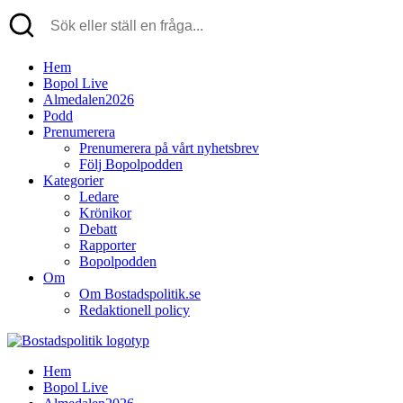
Hem
Bopol Live
Almedalen2026
Podd
Prenumerera
Prenumerera på vårt nyhetsbrev
Följ Bopolpodden
Kategorier
Ledare
Krönikor
Debatt
Rapporter
Bopolpodden
Om
Om Bostadspolitik.se
Redaktionell policy
Hem
Bopol Live