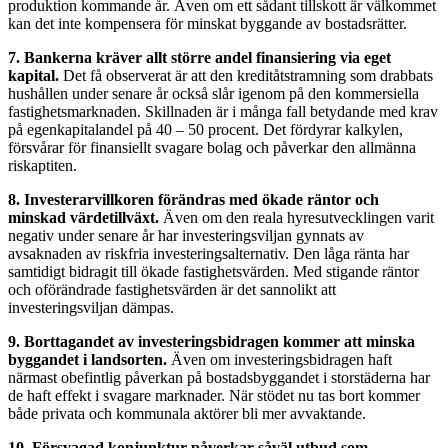
produktion kommande år. Även om ett sådant tillskott är välkommet
kan det inte kompensera för minskat byggande av bostadsrätter.
7. Bankerna kräver allt större andel finansiering via eget
kapital.
Det få observerat är att den kreditåtstramning som drabbats
hushållen under senare år också slår igenom på den kommersiella
fastighetsmarknaden. Skillnaden är i många fall betydande med krav
på egenkapitalandel på 40 – 50 procent. Det fördyrar kalkylen,
försvårar för finansiellt svagare bolag och påverkar den allmänna
riskaptiten.
8. Investerarvillkoren förändras med ökade räntor och
minskad värdetillväxt.
Även om den reala hyresutvecklingen varit
negativ under senare år har investeringsviljan gynnats av
avsaknaden av riskfria investeringsalternativ. Den låga ränta har
samtidigt bidragit till ökade fastighetsvärden. Med stigande räntor
och oförändrade fastighetsvärden är det sannolikt att
investeringsviljan dämpas.
9. Borttagandet av investeringsbidragen kommer att minska
byggandet i landsorten.
Även om investeringsbidragen haft
närmast obefintlig påverkan på bostadsbyggandet i storstäderna har
de haft effekt i svagare marknader. När stödet nu tas bort kommer
både privata och kommunala aktörer bli mer avvaktande.
10. Försvagad konjunktur påverkar såväl utbud som