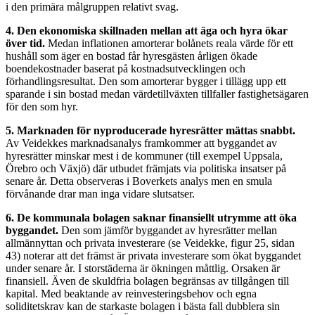
i den primära målgruppen relativt svag.
4. Den ekonomiska skillnaden mellan att äga och hyra ökar
över tid.
Medan inflationen amorterar bolånets reala värde för ett
hushåll som äger en bostad får hyresgästen årligen ökade
boendekostnader baserat på kostnadsutvecklingen och
förhandlingsresultat. Den som amorterar bygger i tillägg upp ett
sparande i sin bostad medan värdetillväxten tillfaller fastighetsägaren
för den som hyr.
5. Marknaden för nyproducerade hyresrätter mättas snabbt.
Av Veidekkes marknadsanalys framkommer att byggandet av
hyresrätter minskar mest i de kommuner (till exempel Uppsala,
Örebro och Växjö) där utbudet främjats via politiska insatser på
senare år. Detta observeras i Boverkets analys men en smula
förvånande drar man inga vidare slutsatser.
6. De kommunala bolagen saknar finansiellt utrymme att öka
byggandet.
Den som jämför byggandet av hyresrätter mellan
allmännyttan och privata investerare (se Veidekke, figur 25, sidan
43) noterar att det främst är privata investerare som ökat byggandet
under senare år. I storstäderna är ökningen måttlig. Orsaken är
finansiell. Även de skuldfria bolagen begränsas av tillgången till
kapital. Med beaktande av reinvesteringsbehov och egna
soliditetskrav kan de starkaste bolagen i bästa fall dubblera sin