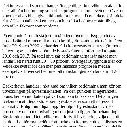
Det intressanta i sammanhanget är egentligen inte vilken exakt siffra
eller allmän bedömning som olika prognosmakare levererar. Över tid
kommer alla vid en given tidpunkt få fel men då och då också pricka
rätt. Alltså handlar saken mer om hur olika bedömare går tillväga
och vilka faktorer som värderas.
På en punkt är de flesta just nu tämligen överens. Byggandet av
bostadsrätter kommer att minska kraftigt de kommande två, tre åren.
Inför 2019 och 2020 verkar det råda koncensus om att vi går mot en
halvering av antalet påbörjade bostadsrätter, jämfört med toppåren
2016 och 2017. På total nivå går bedömningarna isär något men
landar i ett härad runt 20 – 30 procent. Sveriges Byggindustrier och
Veidekke svarar för den mer pessimistiska prognosen medan
exempelvis Boverket bedömer att minskningen kan landa runt 26
procent.
Osäkerheten handlar i hög grad om vilken bedömning man gör om
utvecklingen på hyresmarknaden. På den punkten är agerandet i
branschen en indikation på vad som kan tänkas ske. Det är ingen
tvekan om att flera aktörer ser hyresbostäder som ett intressant
alternativ. Enligt muntliga uppgifter utgör hyresbostäder ca 70
procent av de markanvisningar som just nu ligger för behandling i
Stockholms stad. Det indikerar en fortsatt investeringsvilja och att
marknadsaktörerna bedömer att behoven kommer att kanaliseras en
annan väg nu när hushållen har svårare att finansiera ett bostadsköp.