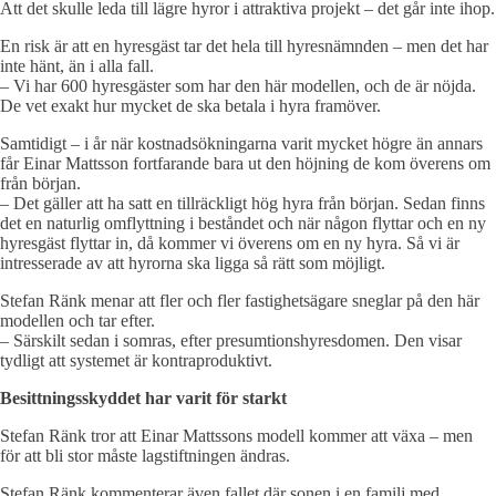
Att det skulle leda till lägre hyror i attraktiva projekt – det går inte ihop.
En risk är att en hyresgäst tar det hela till hyresnämnden – men det har
inte hänt, än i alla fall.
– Vi har 600 hyresgäster som har den här modellen, och de är nöjda.
De vet exakt hur mycket de ska betala i hyra framöver.
Samtidigt – i år när kostnadsökningarna varit mycket högre än annars
får Einar Mattsson fortfarande bara ut den höjning de kom överens om
från början.
– Det gäller att ha satt en tillräckligt hög hyra från början. Sedan finns
det en naturlig omflyttning i beståndet och när någon flyttar och en ny
hyresgäst flyttar in, då kommer vi överens om en ny hyra. Så vi är
intresserade av att hyrorna ska ligga så rätt som möjligt.
Stefan Ränk menar att fler och fler fastighetsägare sneglar på den här
modellen och tar efter.
– Särskilt sedan i somras, efter presumtionshyresdomen. Den visar
tydligt att systemet är kontraproduktivt.
Besittningsskyddet har varit för starkt
Stefan Ränk tror att Einar Mattssons modell kommer att växa – men
för att bli stor måste lagstiftningen ändras.
Stefan Ränk kommenterar även fallet där sonen i en familj med