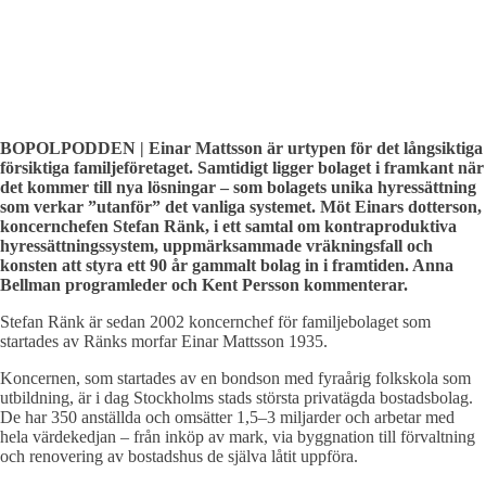
BOPOLPODDEN | Einar Mattsson är urtypen för det långsiktiga
försiktiga familjeföretaget. Samtidigt ligger bolaget i framkant när
det kommer till nya lösningar – som bolagets unika hyressättning
som verkar ”utanför” det vanliga systemet. Möt Einars dotterson,
koncernchefen Stefan Ränk, i ett samtal om kontraproduktiva
hyressättningssystem, uppmärksammade vräkningsfall och
konsten att styra ett 90 år gammalt bolag in i framtiden. Anna
Bellman programleder och Kent Persson kommenterar.
Stefan Ränk är sedan 2002 koncernchef för familjebolaget som
startades av Ränks morfar Einar Mattsson 1935.
Koncernen, som startades av en bondson med fyraårig folkskola som
utbildning, är i dag Stockholms stads största privatägda bostadsbolag.
De har 350 anställda och omsätter 1,5–3 miljarder och arbetar med
hela värdekedjan – från inköp av mark, via byggnation till förvaltning
och renovering av bostadshus de själva låtit uppföra.