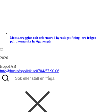
Moms, trygghet och reformerad hyreslagstiftning - tre frågor
politikerna ska ha ögonen på
©
2026
Bopol AB
info@bostadspolitik.se
0704-57 90 06