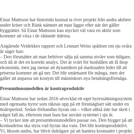
Einar Mattsson har historiskt kunnat ta över projekt från andra aktörer
under kriser och Ränk nämner att man ligger efter när det gäller
byggrätter. Så Einar Mattsson kan mycket väl vara en aktör som
kommer att växa i de rådande tiderna.
Angående Veidekkes rapport och Lennart Weiss spådom om sju svåra
år säger han:
– Den förutsätter att man behöver sälja på samma nivåer som tidigare,
och då är det en korrekt analys. Det är svårt för hushållen att få ihop
ekonomin, men jag menar att dynamiken på marknaden leder till att
priserna kommer att gå ner. Det blir smärtsamt för många, men det
gäller att anpassa sin kostym till människors nya betalningsförmåga.
Presumtionsmodellen är kontraproduktiv
Einar Mattsson har sedan 2016 utvecklat ett eget hyressättningssystem
med egensatta hyror som räknas upp på ett förutsägbart sätt under en
tioårsperiod. Sedan förhandlas hyran om – vilket alltså inte har skett i
något fall än, eftersom man bara har använt systemet i sju år.
– Vi tycker inte att presumtionsmodellen passar oss. Den bygger på att
kostnaderna ska styra vad hyran ska vara. Det blir kontraproduktivt.
Vi, liksom andra, har blivit duktigare på att hantera kostnader i projekt.