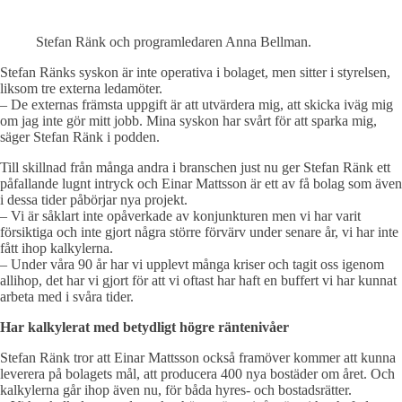
Stefan Ränk och programledaren Anna Bellman.
Stefan Ränks syskon är inte operativa i bolaget, men sitter i styrelsen,
liksom tre externa ledamöter.
– De externas främsta uppgift är att utvärdera mig, att skicka iväg mig
om jag inte gör mitt jobb. Mina syskon har svårt för att sparka mig,
säger Stefan Ränk i podden.
Till skillnad från många andra i branschen just nu ger Stefan Ränk ett
påfallande lugnt intryck och Einar Mattsson är ett av få bolag som även
i dessa tider påbörjar nya projekt.
– Vi är såklart inte opåverkade av konjunkturen men vi har varit
försiktiga och inte gjort några större förvärv under senare år, vi har inte
fått ihop kalkylerna.
– Under våra 90 år har vi upplevt många kriser och tagit oss igenom
allihop, det har vi gjort för att vi oftast har haft en buffert vi har kunnat
arbeta med i svåra tider.
Har kalkylerat med betydligt högre räntenivåer
Stefan Ränk tror att Einar Mattsson också framöver kommer att kunna
leverera på bolagets mål, att producera 400 nya bostäder om året. Och
kalkylerna går ihop även nu, för båda hyres- och bostadsrätter.