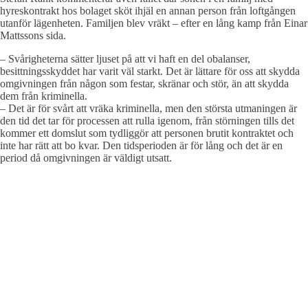
hyreskontrakt hos bolaget sköt ihjäl en annan person från loftgången
utanför lägenheten. Familjen blev vräkt – efter en lång kamp från Einar
Mattssons sida.
– Svårigheterna sätter ljuset på att vi haft en del obalanser,
besittningsskyddet har varit väl starkt. Det är lättare för oss att skydda
omgivningen från någon som festar, skränar och stör, än att skydda
dem från kriminella.
– Det är för svårt att vräka kriminella, men den största utmaningen är
den tid det tar för processen att rulla igenom, från störningen tills det
kommer ett domslut som tydliggör att personen brutit kontraktet och
inte har rätt att bo kvar. Den tidsperioden är för lång och det är en
period då omgivningen är väldigt utsatt.