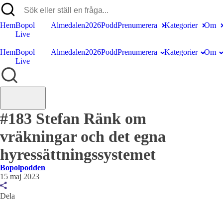
Hem
Bopol
Almedalen2026
Podd
Prenumerera
Kategorier
Om
Live
Hem
Bopol
Almedalen2026
Podd
Prenumerera
Kategorier
Om
Live
#183 Stefan Ränk om
vräkningar och det egna
hyressättningssystemet
Bopolpodden
15 maj 2023
Dela