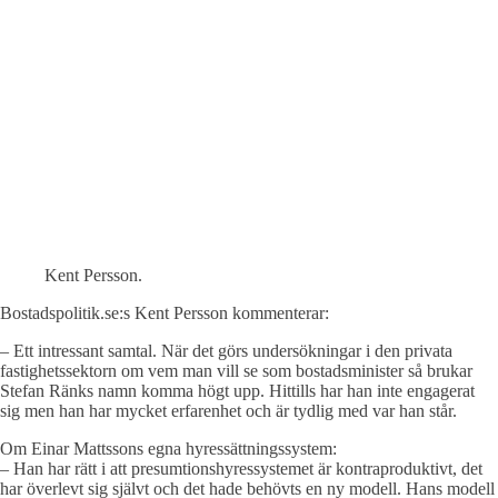
Kent Persson.
Bostadspolitik.se:s Kent Persson kommenterar:
– Ett intressant samtal. När det görs undersökningar i den privata
fastighetssektorn om vem man vill se som bostadsminister så brukar
Stefan Ränks namn komma högt upp. Hittills har han inte engagerat
sig men han har mycket erfarenhet och är tydlig med var han står.
Om Einar Mattssons egna hyressättningssystem:
– Han har rätt i att presumtionshyressystemet är kontraproduktivt, det
har överlevt sig självt och det hade behövts en ny modell. Hans modell