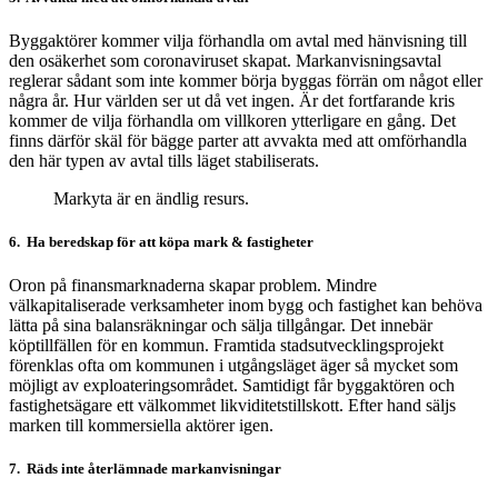
Byggaktörer kommer vilja förhandla om avtal med hänvisning till
den osäkerhet som coronaviruset skapat. Markanvisningsavtal
reglerar sådant som inte kommer börja byggas förrän om något eller
några år. Hur världen ser ut då vet ingen. Är det fortfarande kris
kommer de vilja förhandla om villkoren ytterligare en gång. Det
finns därför skäl för bägge parter att avvakta med att omförhandla
den här typen av avtal tills läget stabiliserats.
Markyta är en ändlig resurs.
6. Ha beredskap för att köpa mark & fastigheter
Oron på finansmarknaderna skapar problem. Mindre
välkapitaliserade verksamheter inom bygg och fastighet kan behöva
lätta på sina balansräkningar och sälja tillgångar. Det innebär
köptillfällen för en kommun. Framtida stadsutvecklingsprojekt
förenklas ofta om kommunen i utgångsläget äger så mycket som
möjligt av exploateringsområdet. Samtidigt får byggaktören och
fastighetsägare ett välkommet likviditetstillskott. Efter hand säljs
marken till kommersiella aktörer igen.
7. Räds inte återlämnade markanvisningar