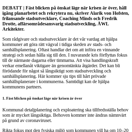
DEBATT | Fäst blicken på önskat läge när krisen är över, håll
igång planarbetet och rekrytera nu, skriver Alarik von Hofsten,
frilansande stadsutvecklare, Coaching Minds och Fredrik
Drotte, affärsområdesansvarig stadsutveckling, ÅWL
Arkitekter.
Som rådgivare och stadsutvecklare är det vår vardag att hjälpa
kommuner att göra rätt vägval i tidiga skeden av stads- och
samhällsplanering. Oftast handlar det om att införa en vinnande
strategi och sedan hålla sig till den. I nuvarande kris förflyttas fokus
till de närmaste dagarna eller timmarna. Att visa handlingskraft
verkar emellanåt viktigare än genomtänkta åtgärder. Det kan bli
förödande för något så långsiktigt som stadsutveckling och
samhällsplanering. Här kommer sju tips till hårt prövade
samhällsplanerare i kommunerna. Samtidigt kan de hjälpa
kommunens partners.
1. Fäst blicken på önskat läge när krisen är över
Kommunal detaljplanering och exploatering ska tillfredsställa behov
som är mycket långsiktiga. Behoven kommer inte ändras nämnvärt
på grund av coronaviruset.
Rikta fokus mot den fysiska miljö som kommunen vill ha om 10–20