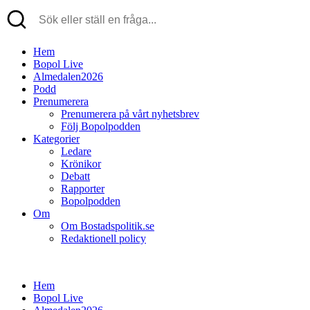
Hem
Bopol Live
Almedalen2026
Podd
Prenumerera
Prenumerera på vårt nyhetsbrev
Följ Bopolpodden
Kategorier
Ledare
Krönikor
Debatt
Rapporter
Bopolpodden
Om
Om Bostadspolitik.se
Redaktionell policy
Hem
Bopol Live