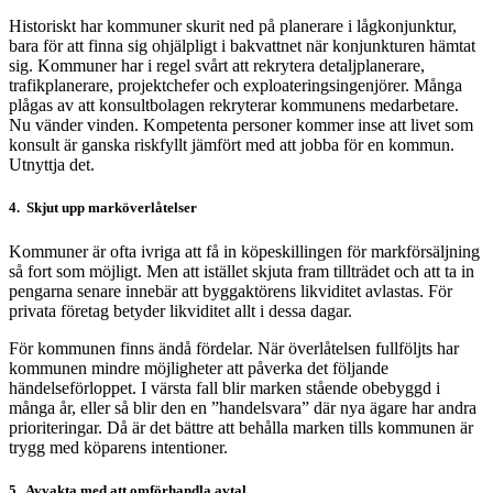
Historiskt har kommuner skurit ned på planerare i lågkonjunktur,
bara för att finna sig ohjälpligt i bakvattnet när konjunkturen hämtat
sig. Kommuner har i regel svårt att rekrytera detaljplanerare,
trafikplanerare, projektchefer och exploateringsingenjörer. Många
plågas av att konsultbolagen rekryterar kommunens medarbetare.
Nu vänder vinden. Kompetenta personer kommer inse att livet som
konsult är ganska riskfyllt jämfört med att jobba för en kommun.
Utnyttja det.
4. Skjut upp marköverlåtelser
Kommuner är ofta ivriga att få in köpeskillingen för markförsäljning
så fort som möjligt. Men att istället skjuta fram tillträdet och att ta in
pengarna senare innebär att byggaktörens likviditet avlastas. För
privata företag betyder likviditet allt i dessa dagar.
För kommunen finns ändå fördelar. När överlåtelsen fullföljts har
kommunen mindre möjligheter att påverka det följande
händelseförloppet. I värsta fall blir marken stående obebyggd i
många år, eller så blir den en ”handelsvara” där nya ägare har andra
prioriteringar. Då är det bättre att behålla marken tills kommunen är
trygg med köparens intentioner.
5. Avvakta med att omförhandla avtal