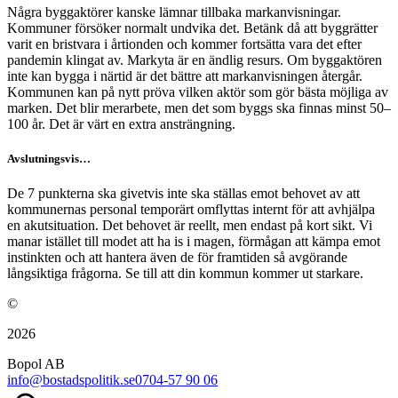
Några byggaktörer kanske lämnar tillbaka markanvisningar.
Kommuner försöker normalt undvika det. Betänk då att byggrätter
varit en bristvara i årtionden och kommer fortsätta vara det efter
pandemin klingat av. Markyta är en ändlig resurs. Om byggaktören
inte kan bygga i närtid är det bättre att markanvisningen återgår.
Kommunen kan på nytt pröva vilken aktör som gör bästa möjliga av
marken. Det blir merarbete, men det som byggs ska finnas minst 50–
100 år. Det är värt en extra ansträngning.
Avslutningsvis…
De 7 punkterna ska givetvis inte ska ställas emot behovet av att
kommunernas personal temporärt omflyttas internt för att avhjälpa
en akutsituation. Det behovet är reellt, men endast på kort sikt. Vi
manar istället till modet att ha is i magen, förmågan att kämpa emot
instinkten och att hantera även de för framtiden så avgörande
långsiktiga frågorna. Se till att din kommun kommer ut starkare.
©
2026
Bopol AB
info@bostadspolitik.se
0704-57 90 06