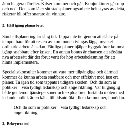
år och agera därefter. Kriser kommer och går. Konjunkturer går upp
och ned. Den som låter sitt stadsplaneringsarbete helt styras av detta,
riskerar bli offer snarare än vinnare.
2. Håll igång planarbetet.
Samhällsplanering tar lång tid. Tappa inte tid genom att slå av på
tempot bara för att resten av kommunen tvingas lägga mycket
ordinarie arbete åt sidan. Färdiga planer hjälper byggaktörer komma
igång snabbare efter krisen. En annan bonus är chansen att sjösätta
nya arbetssätt där det förut varit för hög arbetsbelastning för att
hinna implementera.
Specialistkonsulter kommer att vara mer tillgängliga och därmed
kommer de kunna arbeta snabbare och mer effektivt med just era
planer. Ta igen tid som tappats i tidigare skeden. Och du som är
politiker – visa tydligt ledarskap och ange riktning. Var tillgänglig
både gentemot tjänstepersoner och exploatörer. Inställda möten med
ledande politik är en källa till tidsutdräkt i flera kommuner, i onödan.
Och du som är politiker – visa tydligt ledarskap och
ange riktning.
3. Rekrytera nu!