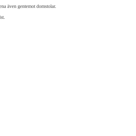
ssena även gentemot domstolar.
st.