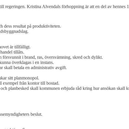
ll regeringen. Kristina Alvendals förhoppning är att en del av hennes 1
h dess resultat på produktiviteten.
adsbyggnadslag.
et är tillfälligt.
andel tillåts.
 försvunnit i brand, ras, översvämning, skred och dylikt.
 kunna överklagas i en instans.
r skall betala en administrativ avgift.
ar sitt planmonopol.
l exempel från kontor till bostad.
 och planbesked skall kommunen erbjuda råd kring hur ansökan skall k
essemyndigheters beslut.