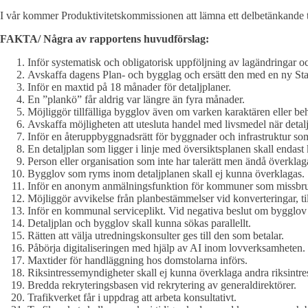
I vår kommer Produktivitetskommissionen att lämna ett delbetänkande ti
FAKTA/ Några av rapportens huvudförslag:
Inför systematisk och obligatorisk uppföljning av lagändringar oc
Avskaffa dagens Plan- och bygglag och ersätt den med en ny St
Inför en maxtid på 18 månader för detaljplaner.
En ”plankö” får aldrig var längre än fyra månader.
Möjliggör tillfälliga bygglov även om varken karaktären eller behov
Avskaffa möjligheten att utesluta handel med livsmedel när detaljh
Inför en återuppbyggnadsrätt för byggnader och infrastruktur som
En detaljplan som ligger i linje med översiktsplanen skall endast
Person eller organisation som inte har talerätt men ändå överklaga
Bygglov som ryms inom detaljplanen skall ej kunna överklagas.
Inför en anonym anmälningsfunktion för kommuner som missbruk
Möjliggör avvikelse från planbestämmelser vid konverteringar, til
Inför en kommunal serviceplikt. Vid negativa beslut om bygglov
Detaljplan och bygglov skall kunna sökas parallellt.
Rätten att välja utredningskonsulter ges till den som betalar.
Påbörja digitaliseringen med hjälp av AI inom lovverksamheten.
Maxtider för handläggning hos domstolarna införs.
Riksintressemyndigheter skall ej kunna överklaga andra riksintr
Bredda rekryteringsbasen vid rekrytering av generaldirektörer.
Trafikverket får i uppdrag att arbeta konsultativt.