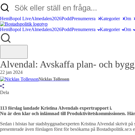
Hem
Bopol Live
Almedalen2026
Podd
Prenumerera
Kategorier
Om
Hem
Bopol Live
Almedalen2026
Podd
Prenumerera
Kategorier
Om
Alvendal: Avskaffa plan- och bygg
22 jan 2024
Nicklas Tollesson
Dela
113 förslag landade Kristina Alvendals expertrapport i.
Nu är den klar och inlämnad till Produktivitetskommissionen. Här 
Sedan i höstas har stadsbyggnadsexperten Kristina Alvendal skrivit på
presenterade även förslagen först för besökarna på Bostadspolitik.se:s 