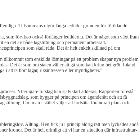
ffentliga. Tillsammans utgör långa ledtider grunden för förödande
na, som förvisso också förlänger ledtiderna. Det är något som växt fram
vit en del av både lagstiftning och permanent arbetssätt.
hetsprincipen som skall råda. Det är helt enkelt skillnad på om
 som tillkommit som enskilda lösningar på ett problem skapar nya problem
s. Det är som om staten väljer att gå som katt kring het gröt. Ibland
 i att ta bort lagar, riksintressen eller myndigheter.”
process. Ytterligare förslag kan självklart adderas. Rapporten föreslår
adsbyggnadslag, som bygger på principen om äganderätt och att få
stiftning. Om man i stället väljer att fortsätta förändra i plan- och
ableringslov. Allting. Hen fick ju i princip aldrig rätt men lyckades ändå
r kronor. Det är helt orimligt att vi har en situation där infrastruktur-