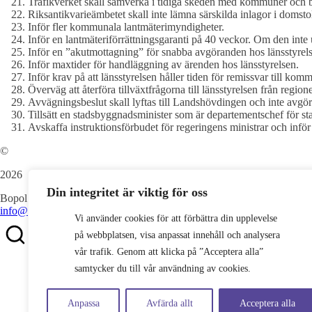
Trafikverket skall samverka i tidiga skeden med kommuner och 
Riksantikvarieämbetet skall inte lämna särskilda inlagor i domst
Inför fler kommunala lantmäterimyndigheter.
Inför en lantmäteriförrättningsgaranti på 40 veckor. Om den inte
Inför en ”akutmottagning” för snabba avgöranden hos länsstyrel
Inför maxtider för handläggning av ärenden hos länsstyrelsen.
Inför krav på att länsstyrelsen håller tiden för remissvar till kom
Överväg att återföra tillväxtfrågorna till länsstyrelsen från region
Avvägningsbeslut skall lyftas till Landshövdingen och inte avgö
Tillsätt en stadsbyggnadsminister som är departementschef för 
Avskaffa instruktionsförbudet för regeringens ministrar och inför 
©
2026
Din integritet är viktig för oss
Bopol AB
info@bostadspolitik.se
0704-57 90 06
Vi använder cookies för att förbättra din upplevelse
på webbplatsen, visa anpassat innehåll och analysera
vår trafik. Genom att klicka på ”Acceptera alla”
samtycker du till vår användning av cookies.
Anpassa
Avfärda allt
Acceptera alla