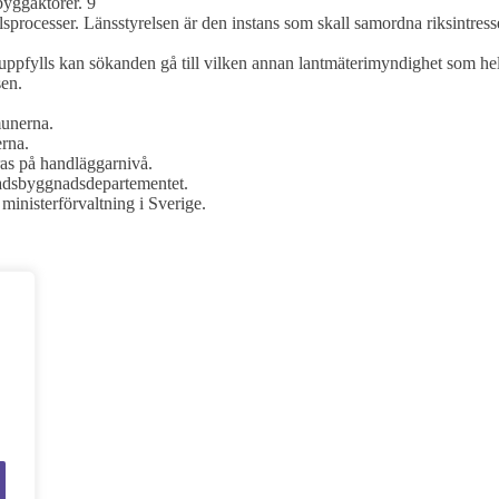
byggaktörer. 9
olsprocesser. Länsstyrelsen är den instans som skall samordna riksintre
 uppfylls kan sökanden gå till vilken annan lantmäterimyndighet som hel
sen.
munerna.
erna.
ras på handläggarnivå.
stadsbyggnadsdepartementet.
ministerförvaltning i Sverige.