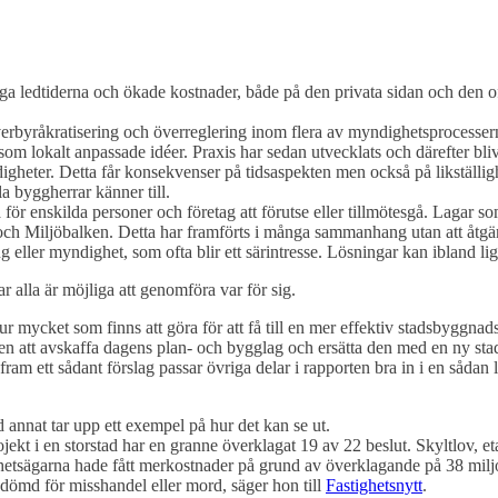
ga ledtiderna och ökade kostnader, både på den privata sidan och den o
överbyråkratisering och överreglering inom flera av myndighetsprocesser
r som lokalt anpassade idéer. Praxis har sedan utvecklats och därefter bli
digheter. Detta får konsekvenser på tidsaspekten men också på likställig
a byggherrar känner till.
 för enskilda personer och företag att förutse eller tillmötesgå. Lagar
h Miljöbalken. Detta har framförts i många sammanhang utan att åtgärda
 eller myndighet, som ofta blir ett särintresse. Lösningar kan ibland ligga
 alla är möjliga att genomföra var för sig.
 mycket som finns att göra för att få till en mer effektiv stadsbyggnads
gen att avskaffa dagens plan- och bygglag och ersätta den med en ny st
m ett sådant förslag passar övriga delar i rapporten bra in i en sådan lag
 annat tar upp ett exempel på hur det kan se ut.
ojekt i en storstad har en granne överklagat 19 av 22 beslut. Skyltlov, et
ghetsägarna hade fått merkostnader på grund av överklagande på 38 miljone
dömd för misshandel eller mord, säger hon till
Fastighetsnytt
.