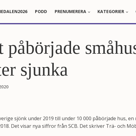
EDALEN2026
PODD
PRENUMERERA
KATEGORIER
t påbörjade småhu
ter sjunka
2020
erige sjönk under 2019 till under 10 000 påbörjade hus, e
18. Det visar nya siffror från SCB. Det skriver Trä- och Möb