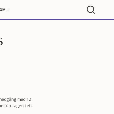
OM
s
n nedgång med 12
elföretagen i ett