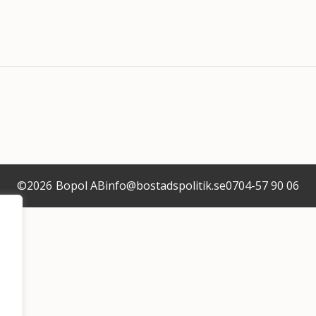
©
2026
Bopol AB
info@bostadspolitik.se
0704-57 90 06