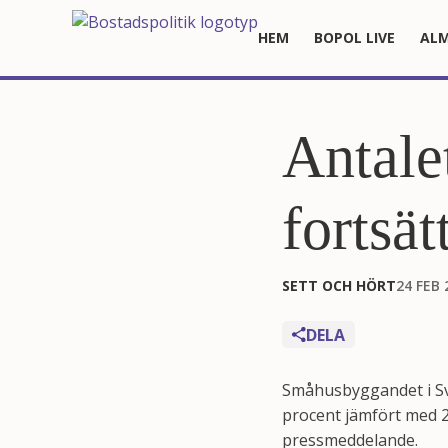
HEM
BOPOL LIVE
ALM
Antale
fortsät
SETT OCH HÖRT
24 FEB 
DELA
Småhusbyggandet i Sv
procent jämfört med 20
pressmeddelande.