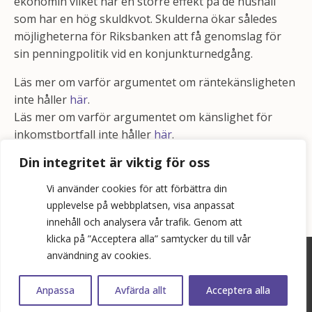
ekonomin vilket har en större effekt på de hushåll
som har en hög skuldkvot. Skulderna ökar således
möjligheterna för Riksbanken att få genomslag för
sin penningpolitik vid en konjunkturnedgång.
Läs mer om varför argumentet om räntekänsligheten
inte håller
här
.
Läs mer om varför argumentet om känslighet för
inkomstbortfall inte håller
här
.
Din integritet är viktig för oss
Vi använder cookies för att förbättra din
upplevelse på webbplatsen, visa anpassat
innehåll och analysera vår trafik. Genom att
klicka på ”Acceptera alla” samtycker du till vår
användning av cookies.
©
2026
Bopol AB
info@bostadspolitik.se
Anpassa
Avfärda allt
Acceptera alla
0704-57 90 06