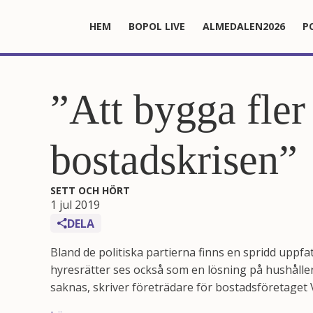
HEM
BOPOL LIVE
ALMEDALEN2026
P
”Att bygga fler 
bostadskrisen”
SETT OCH HÖRT
1 jul 2019
DELA
Bland de politiska partierna finns en spridd uppfa
hyresrätter ses också som en lösning på hushålle
saknas, skriver företrädare för bostadsföretaget