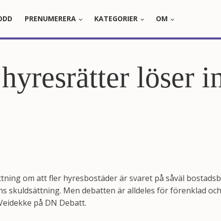
ODD
PRENUMERERA
KATEGORIER
OM
hyresrätter löser i
ttning om att fler hyresbostäder är svaret på såväl bostads
ns skuldsättning. Men debatten är alldeles för förenklad o
 Veidekke på DN Debatt.