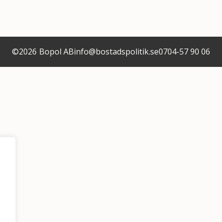
©
2026
Bopol AB
info@bostadspolitik.se
0704-57 90 06