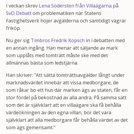
I veckan skrev
Lena Södersten från Villaägarna på
SvD Debatt
om problematiken när Statens
Fastighetsverk höjer avgälderna och samtidigt vägrar
friköp.
Nu ger sig
Timbros Fredrik Kopsch
in i debatten med
en annan ingång. Han menar att säljande av mark
som upplåts med tomträtt måste ske med det
allmännas bästa som ledstjärna.
Han skriver: "Att sätta tomträttsavgälder långt under
marknads­värdet innebär att vissa medborgare, de
som råkar bo ett hus där marken ägs av staten, får en
stor fördel på bekostnad av alla andra. På samma sätt
som det är självklart att en villaägare ska få behålla
värde­ökningen av den egna villan, bör det vara
självklart att alla medborgare får behålla värdet av det
som ägs gemensamt."