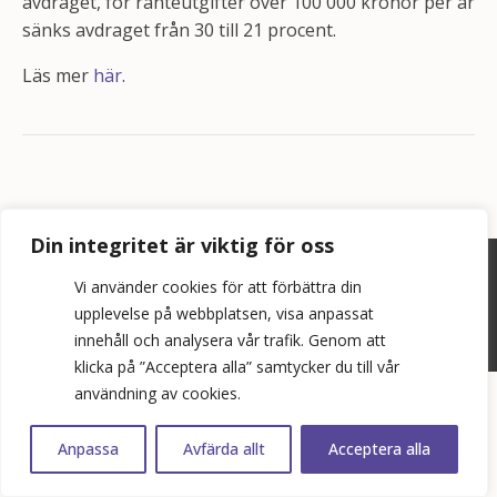
avdraget, för ränteutgifter över 100 000 kronor per år
sänks avdraget från 30 till 21 procent.
Läs mer
här
.
Din integritet är viktig för oss
©
2026
Bopol AB
Vi använder cookies för att förbättra din
upplevelse på webbplatsen, visa anpassat
info@bostadspolitik.se
innehåll och analysera vår trafik. Genom att
0704-57 90 06
klicka på ”Acceptera alla” samtycker du till vår
användning av cookies.
Anpassa
Avfärda allt
Acceptera alla