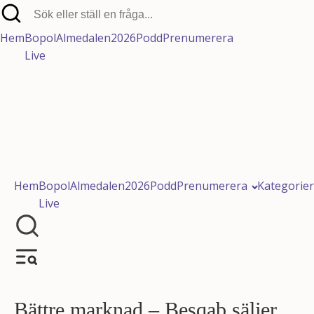
Hem
Bopol
Almedalen2026
Podd
Prenumerera
Live
Prenumerera på vårt nyhets
Hem
Bopol
Almedalen2026
Podd
Prenumerera
Kategorier
Live
Följ Bopolpodden
Bättre marknad – Besqab säljer