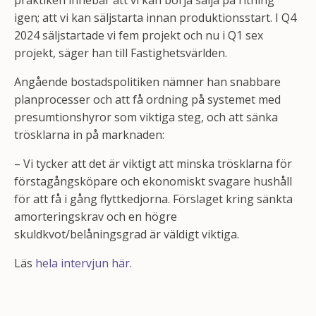
praktiken innebär att vi kan börja sälja på ritning
igen; att vi kan säljstarta innan produktionsstart. I Q4
2024 säljstartade vi fem projekt och nu i Q1 sex
projekt, säger han till Fastighetsvärlden.
Angående bostadspolitiken nämner han snabbare
planprocesser och att få ordning på systemet med
presumtionshyror som viktiga steg, och att sänka
trösklarna in på marknaden:
– Vi tycker att det är viktigt att minska trösklarna för
förstagångsköpare och ekonomiskt svagare hushåll
för att få i gång flyttkedjorna. Förslaget kring sänkta
amorteringskrav och en högre
skuldkvot/belåningsgrad är väldigt viktiga.
Läs
hela intervjun här.