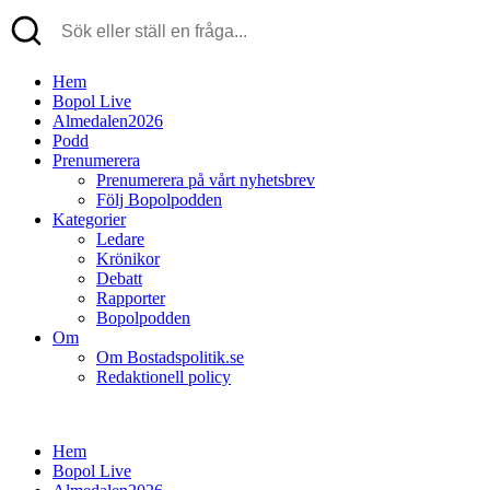
Hem
Bopol Live
Almedalen2026
Podd
Prenumerera
Prenumerera på vårt nyhetsbrev
Följ Bopolpodden
Kategorier
Ledare
Krönikor
Debatt
Rapporter
Bopolpodden
Om
Om Bostadspolitik.se
Redaktionell policy
Hem
Bopol Live