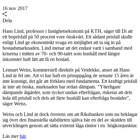
16 nov 2017
Dela
Hans Lind, professor i fastighetsekonomi på KTH, säger till Di att
ett boprisfall på 50 procent vore önskvärt. Ett sådant prisfall skulle
enligt Lind ge ekonomiskt svaga en möjlighet att ta sig in på
bostadsmarknaden. Lind menar att det endast varit i samband med
kriserna i mitten av 70- och 90-talet som hushåll med längre
inkomster haft lätt att få en bostad.
Lennart Weiss, kommersiell direktör på Veidekke, anser att Hans
Lind är fel ute. Att vi har haft en prisuppgång de senaste 15 åren är
inte konstigt, det går att förklara med fundamenta. Ett kraftigt prisfall
är inte att önska, marknaden har redan dämpats. "Ytterligare
dämpande åtgärder, som rycker undan efterfrågan, riskerar att dels
leda till prisfall och dels att färre hushåll kan efterfråga bostäder",
säger Weiss.
Weiss och Lind är dock överens om att Riksbanken som nu beklagar
sig över den finansiella stabiliteten själva bär en del av skulden till
utvecklingen genom att sätta extremt låga räntor i en högkonjunktur.
Läs mer
här
.