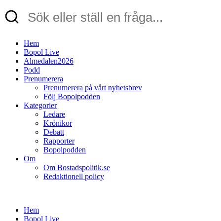
Hem
Bopol Live
Almedalen2026
Podd
Prenumerera
Prenumerera på vårt nyhetsbrev
Följ Bopolpodden
Kategorier
Ledare
Krönikor
Debatt
Rapporter
Bopolpodden
Om
Om Bostadspolitik.se
Redaktionell policy
Hem
Bopol Live