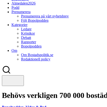
Almedalen2026
Podd
Prenumerera
Prenumerera på vårt nyhetsbrev
Följ Bopolpodden
Kategorier
Ledare
Krönikor
Debatt
Rapporter
Bopolpodden
Om
Om Bostadspolitik.se
Redaktionell policy
Behövs verkligen 700 000 bostä