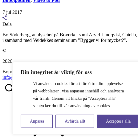
Bopolpodden
,
Video & Pod
7 jul 2017
Dela
Bo Söderberg, analyschef på Boverket samt Arvid Lindqvist, Catella,
i samband med Veidekkes seminarium "Bygger vi för mycket?".
©
2026
Din integritet är viktig för oss
Bopol AB
info@bostadspolitik.se
0704-57 90 06
Vi använder cookies för att förbättra din upplevelse
på webbplatsen, visa anpassat innehåll och analysera
vår trafik. Genom att klicka på ”Acceptera alla”
samtycker du till vår användning av cookies.
Anpassa
Avfärda allt
Acceptera alla