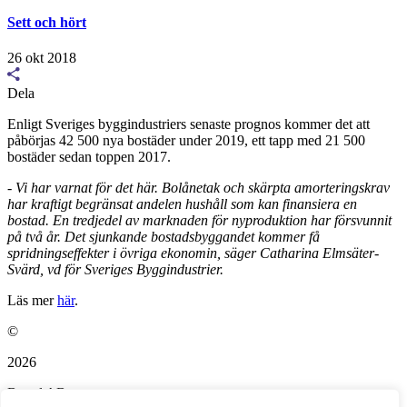
Sett och hört
26 okt 2018
Dela
Enligt Sveriges byggindustriers senaste prognos kommer det att
påbörjas 42 500 nya bostäder under 2019, ett tapp med 21 500
bostäder sedan toppen 2017.
- Vi har varnat för det här. Bolånetak och skärpta amorteringskrav
har kraftigt begränsat andelen hushåll som kan finansiera en
bostad. En tredjedel av marknaden för nyproduktion har försvunnit
på två år. Det sjunkande bostadsbyggandet kommer få
spridningseffekter i övriga ekonomin, säger Catharina Elmsäter-
Svärd, vd för Sveriges Byggindustrier.
Läs mer
här
.
©
2026
Bopol AB