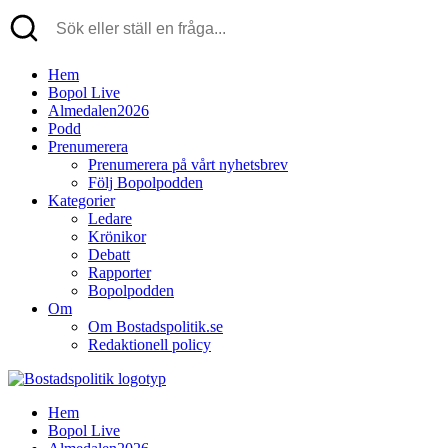
Hem
Bopol Live
Almedalen2026
Podd
Prenumerera
Prenumerera på vårt nyhetsbrev
Följ Bopolpodden
Kategorier
Ledare
Krönikor
Debatt
Rapporter
Bopolpodden
Om
Om Bostadspolitik.se
Redaktionell policy
Hem
Bopol Live