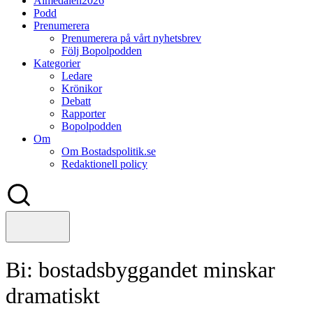
Almedalen2026
Podd
Prenumerera
Prenumerera på vårt nyhetsbrev
Följ Bopolpodden
Kategorier
Ledare
Krönikor
Debatt
Rapporter
Bopolpodden
Om
Om Bostadspolitik.se
Redaktionell policy
Bi: bostadsbyggandet minskar
dramatiskt