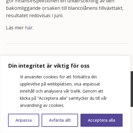
gör Finansinspektionen en undersökning av den
bakomliggande orsaken till blancolånens tillväxttakt,
resultatet redovisas i juni.
Läs mer
här
.
Din integritet är viktig för oss
Vi använder cookies för att förbättra din
©
2026
Bopol AB
upplevelse på webbplatsen, visa anpassat
innehåll och analysera vår trafik. Genom att
info@bostadspolitik.se
klicka på ”Acceptera alla” samtycker du till vår
0704-57 90 06
användning av cookies.
Anpassa
Avfärda allt
Acceptera alla