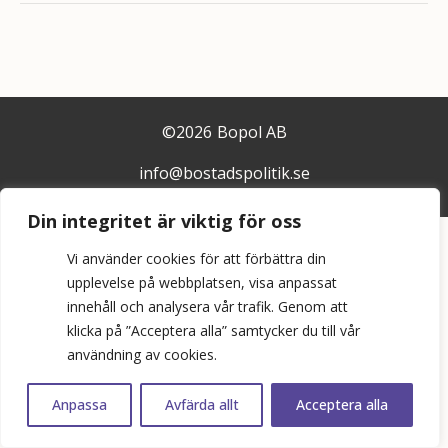
©
2026
Bopol AB
info@bostadspolitik.se
0704-57 90 06
Din integritet är viktig för oss
Vi använder cookies för att förbättra din
upplevelse på webbplatsen, visa anpassat
innehåll och analysera vår trafik. Genom att
klicka på ”Acceptera alla” samtycker du till vår
användning av cookies.
Anpassa
Avfärda allt
Acceptera alla