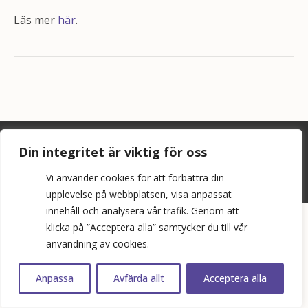
Läs mer
här
.
©
2026
Bopol AB
Din integritet är viktig för oss
info@bostadspolitik.se
Vi använder cookies för att förbättra din
0704-57 90 06
upplevelse på webbplatsen, visa anpassat
innehåll och analysera vår trafik. Genom att
klicka på ”Acceptera alla” samtycker du till vår
användning av cookies.
Anpassa
Avfärda allt
Acceptera alla