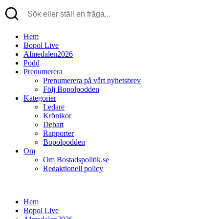
Hem
Bopol Live
Almedalen2026
Podd
Prenumerera
Prenumerera på vårt nyhetsbrev
Följ Bopolpodden
Kategorier
Ledare
Krönikor
Debatt
Rapporter
Bopolpodden
Om
Om Bostadspolitik.se
Redaktionell policy
Hem
Bopol Live