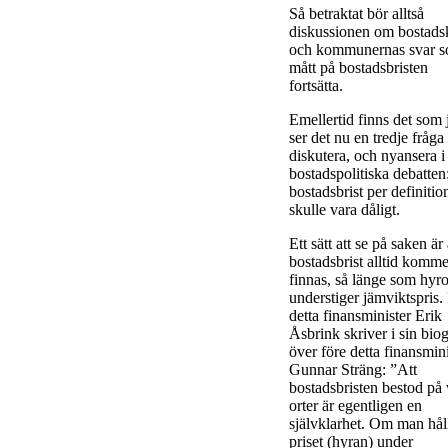
Så betraktat bör alltså
diskussionen om bostads
och kommunernas svar 
mått på bostadsbristen
fortsätta.
Emellertid finns det som 
ser det nu en tredje fråga 
diskutera, och nyansera i
bostadspolitiska debatte
bostadsbrist per definitio
skulle vara dåligt.
Ett sätt att se på saken är 
bostadsbrist alltid komme
finnas, så länge som hyro
understiger jämviktspris.
detta finansminister Erik
Åsbrink skriver i sin biog
över före detta finansmini
Gunnar Sträng: ”Att
bostadsbristen bestod på 
orter är egentligen en
självklarhet. Om man hål
priset (hyran) under