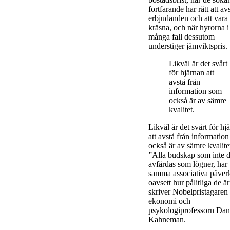
fortfarande har rätt att av
erbjudanden och att vara
kräsna, och när hyrorna i
många fall dessutom
understiger jämviktspris.
Likväl är det svårt
för hjärnan att
avstå från
information som
också är av sämre
kvalitet.
Likväl är det svårt för hj
att avstå från informatio
också är av sämre kvalite
”Alla budskap som inte d
avfärdas som lögner, har
samma associativa påver
oavsett hur pålitliga de är
skriver Nobelpristagaren 
ekonomi och
psykologiprofessorn Dan
Kahneman.