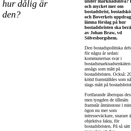
hur dålig är
under marknadsnivå? 
och mycket mer om
bostadsbrist, bostadskö
den?
och Boverkets uppdrag
lämna förslag på hur
bostadsbristen ska ber
av Johan Braw, vd
Sölvesborgshem.
Den bostadspolitiska deb
för några år sedan:
kommunernas svar i
bostadsmarknadsenkäten
ansågs som mått på
bostadsbristen. Också: 20
kötid framställdes som n
slags mått på bostadsbris
Fortfarande åberopas des
men tyngden de tillmäts
framstår åtminstone i mi
ögon nu mer som
intresseväckare, snarare 
objektiva fakta, för
bostadsbristen. På så sätt