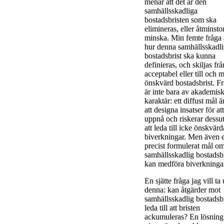
menar att det är den
samhällsskadliga
bostadsbristen som ska
elimineras, eller åtminsto
minska. Min femte fråga 
hur denna samhällsskadl
bostadsbrist ska kunna
definieras, och skiljas frå
acceptabel eller till och 
önskvärd bostadsbrist. F
är inte bara av akademis
karaktär: ett diffust mål ä
att designa insatser för att
uppnå och riskerar dess
att leda till icke önskvärd
biverkningar. Men även e
precist formulerat mål o
samhällsskadlig bostadsbr
kan medföra biverkninga
En sjätte fråga jag vill ta
denna: kan åtgärder mot
samhällsskadlig bostadsbr
leda till att bristen
ackumuleras? En lösning