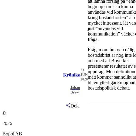
att lämna förslag på ”enh
begrepp som ska kunna
användas vid kommunika
kring bostadsbristen” är 
mycket intressant, låt vara
just ”användas vid
kommunikation” väcker 
fråga.
Frågan om bra och dålig
bostadsbrist är nog inte lö
och med att Boverket
presenterar resultatet av si
23
uppdrag. Men definitione
Krönika
JUN
mått kommer sannolikt at
2020
till en ytterligare mognad
bostadspolitisk debatt.
Johan
Braw
Dela
©
2026
Bopol AB