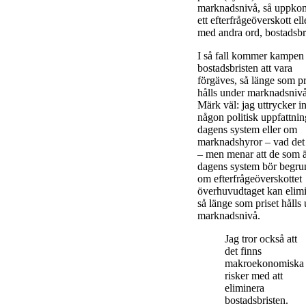
marknadsnivå, så uppk
ett efterfrågeöverskott ell
med andra ord, bostadsbri
I så fall kommer kampen
bostadsbristen att vara
förgäves, så länge som pr
hålls under marknadsnivå
Märk väl: jag uttrycker in
någon politisk uppfattni
dagens system eller om
marknadshyror – vad det
– men menar att de som ä
dagens system bör begru
om efterfrågeöverskottet
överhuvudtaget kan elim
så länge som priset hålls
marknadsnivå.
Jag tror också att
det finns
makroekonomiska
risker med att
eliminera
bostadsbristen.