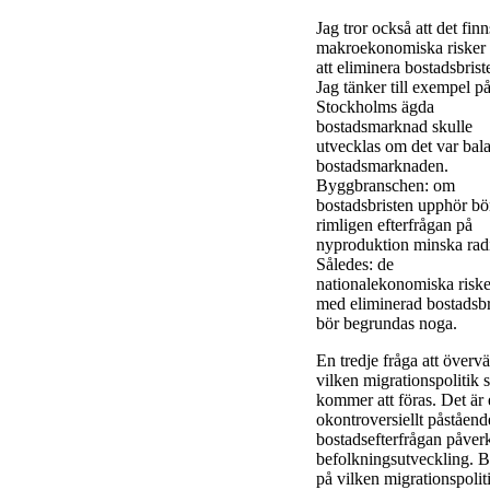
Jag tror också att det finn
makroekonomiska risker
att eliminera bostadsbrist
Jag tänker till exempel p
Stockholms ägda
bostadsmarknad skulle
utvecklas om det var bal
bostadsmarknaden.
Byggbranschen: om
bostadsbristen upphör bö
rimligen efterfrågan på
nyproduktion minska radi
Således: de
nationalekonomiska risk
med eliminerad bostadsbr
bör begrundas noga.
En tredje fråga att överv
vilken migrationspolitik
kommer att föras. Det är 
okontroversiellt påståend
bostadsefterfrågan påver
befolkningsutveckling. B
på vilken migrationspolit