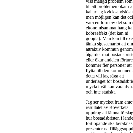
viss mängd problem som 
till att problemen ökar i a
kallar jag kvicksandslösn
men möjligen kan det oc
vara en form av det som 
ekonomisammanhang kal
kobraeffekt (det kan ni
googla). Man kan till ex
tänka sig scenariot att o
attraktiv kommun genom
åtgärder mot bostadsbris
eller ökar andelen förture
kommer fler personer att 
flytta till den kommunen
detta vill jag säga att
underlaget för bostadsbri
mycket väl kan vara dyn
och inte statiskt.
Jag ser mycket fram emo
resultatet av Boverkets
uppdrag att lämna försla
hur bostadsbristen i lande
fortlöpande ska beräknas
presenteras. Tilläggsupp