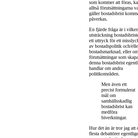
som kommer att föras, k
alltså förutsättningarna v
gäller bostadsbrist komma
påverkas.
En fjärde fråga är i vilke
utsträckning bostadsbrist
ett uttryck för ett missly
av bostadspolitik och/elle
bostadsmarknad, eller o
förutsättningar som skapa
denna bostadsbrist egent
handlar om andra
politikområden.
Men även ett
precist formulerat
mål om
samhällsskadlig
bostadsbrist kan
medföra
biverkningar.
Hur det än är tror jag att 
flesta debattörer egentlig