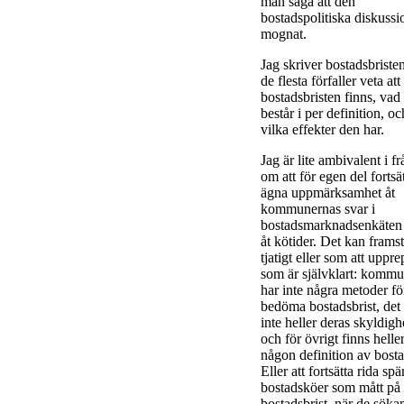
man säga att den
bostadspolitiska diskuss
mognat.
Jag skriver bostadsbristen
de flesta förfaller veta att
bostadsbristen finns, vad
består i per definition, oc
vilka effekter den har.
Jag är lite ambivalent i f
om att för egen del fortsä
ägna uppmärksamhet åt
kommunernas svar i
bostadsmarknadsenkäten
åt kötider. Det kan frams
tjatigt eller som att uppre
som är självklart: komm
har inte några metoder för
bedöma bostadsbrist, det 
inte heller deras skyldigh
och för övrigt finns heller
någon definition av bosta
Eller att fortsätta rida sp
bostadsköer som mått på
bostadsbrist, när de söka