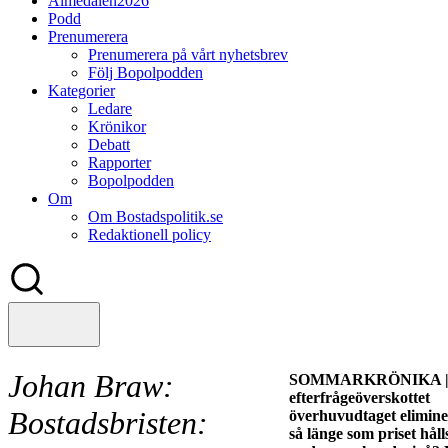
Almedalen2026
Podd
Prenumerera
Prenumerera på vårt nyhetsbrev
Följ Bopolpodden
Kategorier
Ledare
Krönikor
Debatt
Rapporter
Bopolpodden
Om
Om Bostadspolitik.se
Redaktionell policy
Johan Braw:
SOMMARKRÖNIKA |
efterfrågeöverskottet
Bostadsbristen:
överhuvudtaget elimine
så länge som priset håll