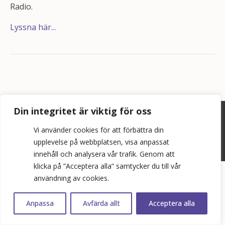
Radio.
Lyssna här...
Din integritet är viktig för oss
©
2026
Bopol AB
Vi använder cookies för att förbättra din
info@bostadspolitik.se
upplevelse på webbplatsen, visa anpassat
0704-57 90 06
innehåll och analysera vår trafik. Genom att
klicka på ”Acceptera alla” samtycker du till vår
användning av cookies.
Anpassa
Avfärda allt
Acceptera alla