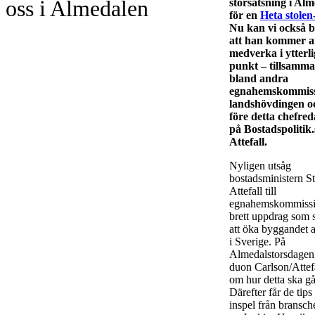
oss i Almedalen
storsatsning i Al
för en
Heta stolen
Nu kan vi också b
att han kommer a
medverka i ytterl
punkt – tillsamm
bland andra
egnahemskommiss
landshövdingen o
före detta chefre
på Bostadspolitik.
Attefall.
Nyligen utsåg
bostadsministern S
Attefall till
egnahemskommissio
brett uppdrag som sy
att öka byggandet 
i Sverige. På
Almedalstorsdagen 
duon Carlson/Attef
om hur detta ska gå 
Därefter får de tips
inspel från bransch