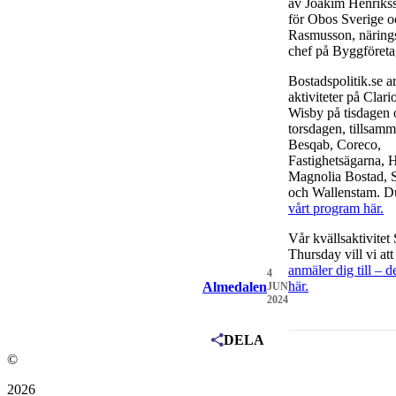
av Joakim Henriks
för Obos Sverige o
Rasmusson, närings
chef på Byggföreta
Bostadspolitik.se a
aktiviteter på Clar
Wisby på tisdagen 
torsdagen, tillsam
Besqab, Coreco,
Fastighetsägarna, 
Magnolia Bostad,
och Wallenstam. D
vårt program här.
Vår kvällsaktivitet
Thursday vill vi att
anmäler dig till – d
4
här.
Almedalen
JUN
2024
DELA
©
2026