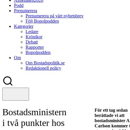
Almedalen2026
Podd
Prenumerera
Prenumerera på vårt nyhetsbrev
Följ Bopolpodden
Kategorier
Ledare
Krönikor
Debatt
Rapporter
Bopolpodden
Om
Om Bostadspolitik.se
Redaktionell policy
Bostadsministern
För ett tag sedan
berättade vi att
i två punkter hos
bostadsminister 
Carlson kommer ti