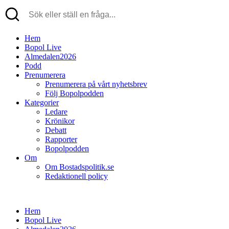
Hem
Bopol Live
Almedalen2026
Podd
Prenumerera
Prenumerera på vårt nyhetsbrev
Följ Bopolpodden
Kategorier
Ledare
Krönikor
Debatt
Rapporter
Bopolpodden
Om
Om Bostadspolitik.se
Redaktionell policy
Hem
Bopol Live