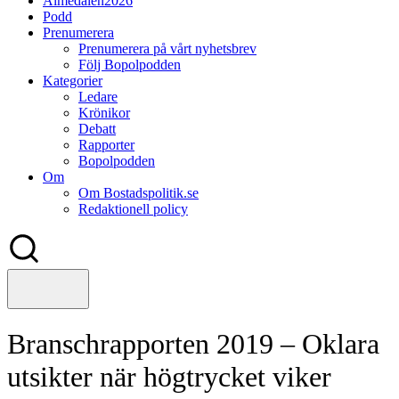
Almedalen2026
Podd
Prenumerera
Prenumerera på vårt nyhetsbrev
Följ Bopolpodden
Kategorier
Ledare
Krönikor
Debatt
Rapporter
Bopolpodden
Om
Om Bostadspolitik.se
Redaktionell policy
Branschrapporten 2019 – Oklara
utsikter när högtrycket viker