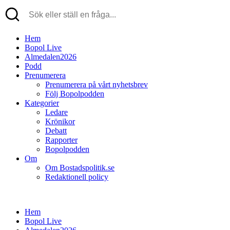
Hem
Bopol Live
Almedalen2026
Podd
Prenumerera
Prenumerera på vårt nyhetsbrev
Följ Bopolpodden
Kategorier
Ledare
Krönikor
Debatt
Rapporter
Bopolpodden
Om
Om Bostadspolitik.se
Redaktionell policy
Hem
Bopol Live