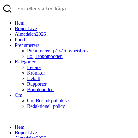
Hem
Bopol Live
Almedalen2026
Podd
Prenumerera
Prenumerera på vårt nyhetsbrev
Följ Bopolpodden
Kategorier
Ledare
Krönikor
Debatt
Rapporter
Bopolpodden
Om
Om Bostadspolitik.se
Redaktionell policy
Hem
Bopol Live