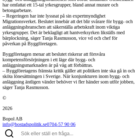
har omfattat ett 15-tal yrkesgrupper, bland annat murare och
betongarbetare.
– Regeringen har inte lyssnat på sin expertmyndighet
Migrationsverket. Beslutet innebär att det blir svårare för bygg- och
anläggningsbranschen att säkerställa arbetskraft inom viktiga
yrkesgrupper. Det är beklagligt att hantverksyrken likställs med
bärplockning, säger Tanja Rasmusson, vice vd och chef för
påverkan på Byggföretagen.
Byggföretagen menar att beslutet riskerar att försvåra
kompetensförsörjningen i ett läge där bygg- och
anläggningsmarknaden är på väg att förbättras.
– Byggföretagens främsta kritik gäller att politiken inte ska gå in och
sköta lönesättningen i Sverige. När konjunkturen inom bygg- och
anläggning äntligen vänder behöver vi fler händer som utför jobben,
säger Tanja Rasmusson.
©
2026
Bopol AB
info@bostadspolitik.se
0704-57 90 06