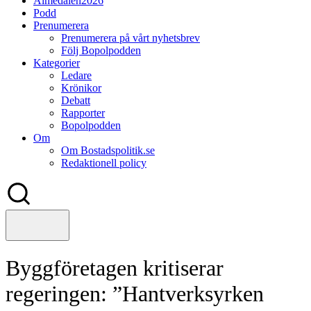
Almedalen2026
Podd
Prenumerera
Prenumerera på vårt nyhetsbrev
Följ Bopolpodden
Kategorier
Ledare
Krönikor
Debatt
Rapporter
Bopolpodden
Om
Om Bostadspolitik.se
Redaktionell policy
Byggföretagen kritiserar
regeringen: ”Hantverksyrken