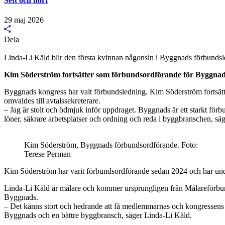
Sett och hört
29 maj 2026
Dela
Linda-Li Käld blir den första kvinnan någonsin i Byggnads förbundsl
Kim Söderström fortsätter som förbundsordförande för Byggnads.
Byggnads kongress har valt förbundsledning. Kim Söderström fortsät
omvaldes till avtalssekreterare.
– Jag är stolt och ödmjuk inför uppdraget. Byggnads är ett starkt förb
löner, säkrare arbetsplatser och ordning och reda i byggbranschen, 
Kim Söderström, Byggnads förbundsordförande. Foto:
Terese Perman
Kim Söderström har varit förbundsordförande sedan 2024 och har under
Linda-Li Käld är målare och kommer ursprungligen från Målareförbun
Byggnads.
– Det känns stort och hedrande att få medlemmarnas och kongressens fört
Byggnads och en bättre byggbransch, säger Linda-Li Käld.