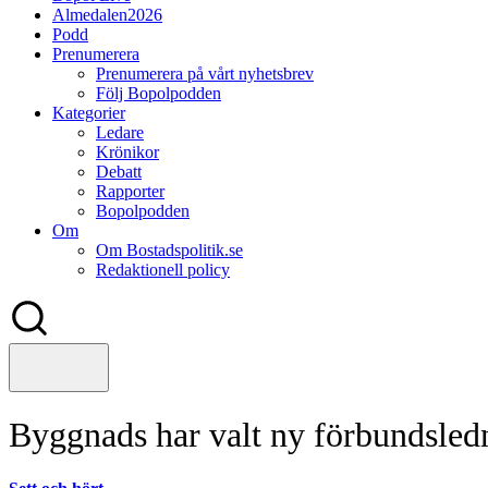
Almedalen2026
Podd
Prenumerera
Prenumerera på vårt nyhetsbrev
Följ Bopolpodden
Kategorier
Ledare
Krönikor
Debatt
Rapporter
Bopolpodden
Om
Om Bostadspolitik.se
Redaktionell policy
Byggnads har valt ny förbundsled