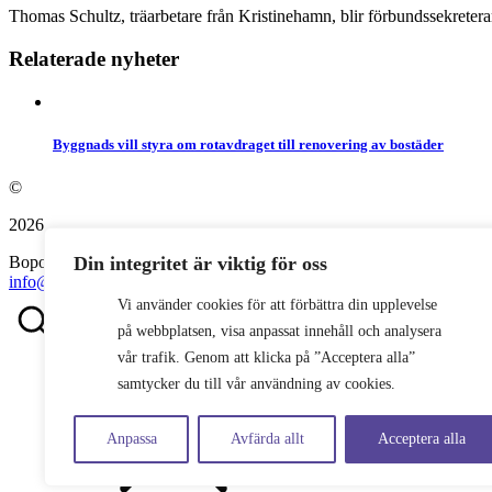
Thomas Schultz, träarbetare från Kristinehamn, blir förbundssekreterar
Relaterade nyheter
Byggnads vill styra om rotavdraget till renovering av bostäder
©
2026
Bopol AB
Din integritet är viktig för oss
info@bostadspolitik.se
0704-57 90 06
Vi använder cookies för att förbättra din upplevelse
på webbplatsen, visa anpassat innehåll och analysera
vår trafik. Genom att klicka på ”Acceptera alla”
samtycker du till vår användning av cookies.
Anpassa
Avfärda allt
Acceptera alla