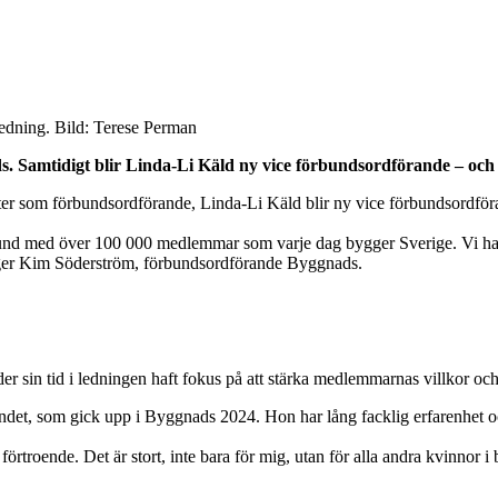
edning. Bild: Terese Perman
 Samtidigt blir Linda-Li Käld ny vice förbundsordförande – och d
ter som förbundsordförande, Linda-Li Käld blir ny vice förbundsordfö
und med över 100 000 medlemmar som varje dag bygger Sverige. Vi har ett
säger Kim Söderström, förbundsordförande Byggnads.
 sin tid i ledningen haft fokus på att stärka medlemmarnas villkor och
det, som gick upp i Byggnads 2024. Hon har lång facklig erfarenhet 
roende. Det är stort, inte bara för mig, utan för alla andra kvinnor i by