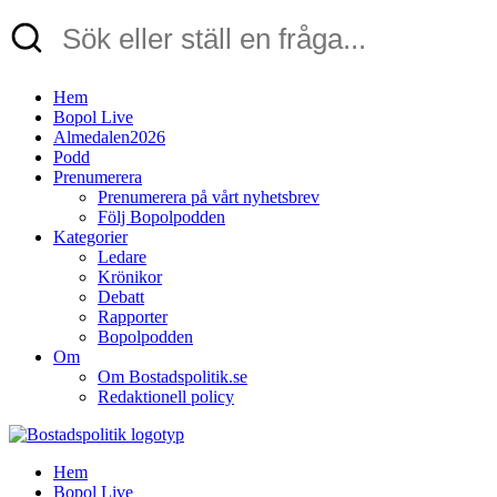
Hem
Bopol Live
Almedalen2026
Podd
Prenumerera
Prenumerera på vårt nyhetsbrev
Följ Bopolpodden
Kategorier
Ledare
Krönikor
Debatt
Rapporter
Bopolpodden
Om
Om Bostadspolitik.se
Redaktionell policy
Hem
Bopol Live