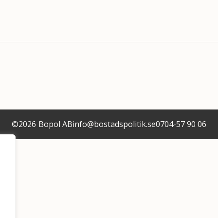
©
2026
Bopol AB
info@bostadspolitik.se
0704-57 90 06