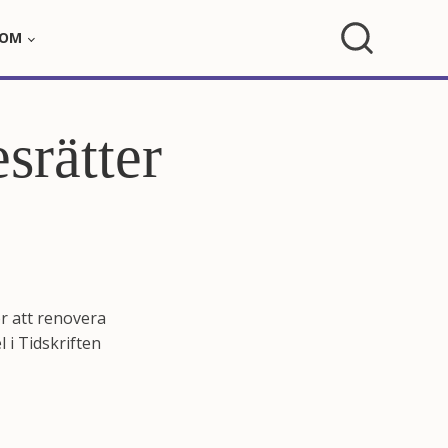
OM
srätter
ör att renovera
 i Tidskriften