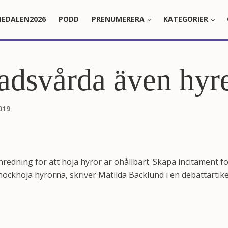
EDALEN2026
PODD
PRENUMERERA
KATEGORIER
dsvårda även hyre
019
inredning för att höja hyror är ohållbart. Skapa incitament f
hockhöja hyrorna, skriver Matilda Bäcklund i en debattartikel