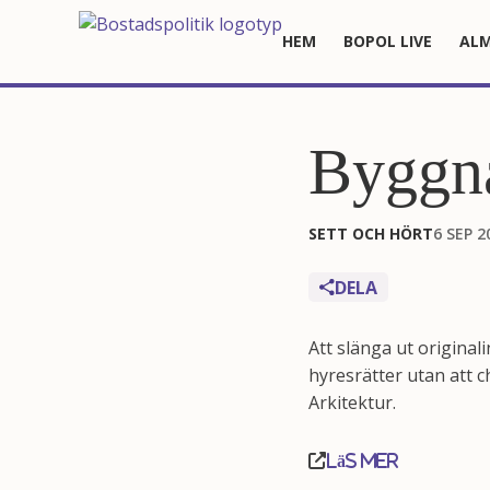
HEM
BOPOL LIVE
ALM
Byggna
SETT OCH HÖRT
6 SEP 2
DELA
Att slänga ut original
hyresrätter utan att c
Arkitektur.
Läs mer