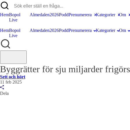
Hem
Bopol
Almedalen2026
Podd
Prenumerera
Kategorier
Om
Live
Hem
Bopol
Almedalen2026
Podd
Prenumerera
Kategorier
Om
Live
Byggrätter för sju miljarder frigörs
Sett och hört
11 feb 2025
Dela