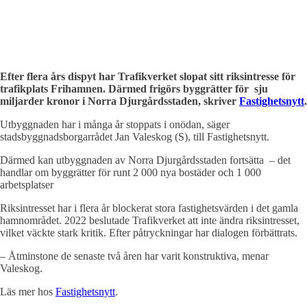
Efter flera års dispyt har Trafikverket slopat sitt riksintresse för
trafikplats Frihamnen. Därmed frigörs byggrätter för sju
miljarder kronor i Norra Djurgårdsstaden, skriver
Fastighetsnytt
.
Utbyggnaden har i många år stoppats i onödan, säger
stadsbyggnadsborgarrådet Jan Valeskog (S), till Fastighetsnytt.
Därmed kan utbyggnaden av Norra Djurgårdsstaden fortsätta – det
handlar om byggrätter för runt 2 000 nya bostäder och 1 000
arbetsplatser
Riksintresset har i flera år blockerat stora fastighetsvärden i det gamla
hamnområdet. 2022 beslutade Trafikverket att inte ändra riksintresset,
vilket väckte stark kritik. Efter påtryckningar har dialogen förbättrats.
– Åtminstone de senaste två åren har varit konstruktiva, menar
Valeskog.
Läs mer hos
Fastighetsnytt
.