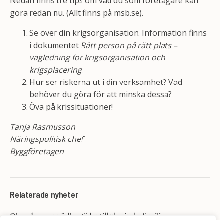
Nedan finns tre tips om vad du som företagare kan
göra redan nu. (Allt finns på msb.se).
Se över din krigsorganisation. Information finns
i dokumentet
Rätt person på rätt plats –
vägledning för krigsorganisation och
krigsplacering
.
Hur ser riskerna ut i din verksamhet? Vad
behöver du göra för att minska dessa?
Öva på krissituationer!
Tanja Rasmusson
Näringspolitisk chef
Byggföretagen
Relaterade nyheter
Obos donerar nödbostäder till ukrainska familjer