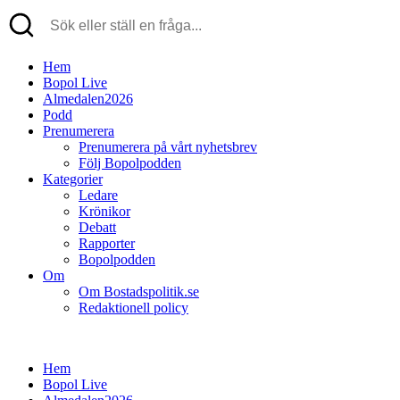
Hem
Bopol Live
Almedalen2026
Podd
Prenumerera
Prenumerera på vårt nyhetsbrev
Följ Bopolpodden
Kategorier
Ledare
Krönikor
Debatt
Rapporter
Bopolpodden
Om
Om Bostadspolitik.se
Redaktionell policy
Hem
Bopol Live