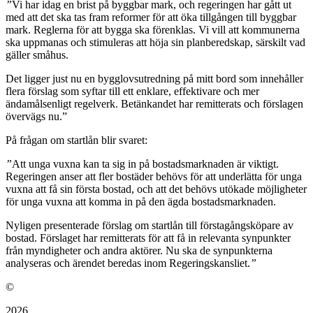
”
Vi har idag en brist på byggbar mark, och regeringen har gått ut
med att det ska tas fram reformer för att öka tillgången till byggbar
mark. Reglerna för att bygga ska för­enklas. Vi vill att kommunerna
ska uppmanas och stimuleras att höja sin planberedskap, särskilt vad
gäller småhus.
Det ligger just nu en bygglovsutredning på mitt bord som innehåller
flera förslag som syftar till ett enklare, effektivare och mer
ändamålsenligt regelverk. Betänkandet har remitterats och förslagen
övervägs nu.”
På frågan om startlån blir svaret:
”
Att unga vuxna kan ta sig in på bostadsmarknaden är viktigt.
Regeringen anser att fler bostäder behövs för att underlätta för unga
vuxna att få sin första bostad, och att det behövs utökade möjligheter
för unga vuxna att komma in på den ägda bostadsmarknaden.
Nyligen presenterade förslag om startlån till förstagångsköpare av
bostad. Förslaget har remitterats för att få in relevanta synpunkter
från myndigheter och andra aktörer. Nu ska de synpunkterna
analyseras och ärendet beredas inom Regeringskansliet.
”
©
2026