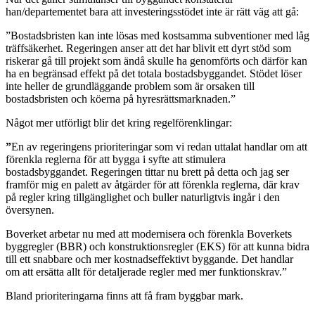
han/departementet bara att investeringsstödet inte är rätt väg att gå:
”Bostadsbristen kan inte lösas med kostsamma subventioner med låg
träffsäkerhet. Regeringen anser att det har blivit ett dyrt stöd som
riskerar gå till projekt som ändå skulle ha genomförts och därför kan
ha en begränsad effekt på det totala bostadsbyggandet. Stödet löser
inte heller de grundläggande problem som är orsaken till
bostadsbristen och köerna på hyresrättsmarknaden.”
Något mer utförligt blir det kring regelförenklingar:
”
En av regeringens prioriteringar som vi redan uttalat handlar om att
förenkla reglerna för att bygga i syfte att stimulera
bostadsbyggandet. Regeringen tittar nu brett på detta och jag ser
framför mig en palett av åtgärder för att förenkla reglerna, där krav
på regler kring tillgänglighet och buller naturligtvis ingår i den
översynen.
Boverket arbetar nu med att modernisera och förenkla Boverkets
byggregler (BBR) och konstruktionsregler (EKS) för att kunna bidra
till ett snabbare och mer kostnadseffektivt byggande. Det handlar
om att ersätta allt för detaljerade regler med mer funktionskrav.”
Bland prioriteringarna finns att få fram byggbar mark.