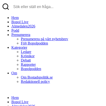
Hem
Bopol Live
Almedalen2026
Podd
Prenumerera
Prenumerera på vårt nyhetsbrev
Följ Bopolpodden
Kategorier
Ledare
Krönikor
Debatt
Rapporter
Bopolpodden
Om
Om Bostadspolitik.se
Redaktionell policy
Hem
Bopol Live