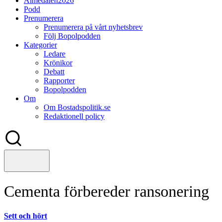
Almedalen2026
Podd
Prenumerera
Prenumerera på vårt nyhetsbrev
Följ Bopolpodden
Kategorier
Ledare
Krönikor
Debatt
Rapporter
Bopolpodden
Om
Om Bostadspolitik.se
Redaktionell policy
Cementa förbereder ransonering
Sett och hört