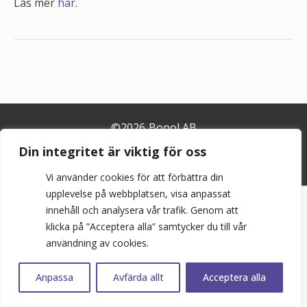
Läs mer
här
.
©
2026
Bopol AB
Din integritet är viktig för oss
info@bostadspolitik.se
0704-57 90 06
Vi använder cookies för att förbättra din
upplevelse på webbplatsen, visa anpassat
innehåll och analysera vår trafik. Genom att
klicka på ”Acceptera alla” samtycker du till vår
användning av cookies.
Anpassa
Avfärda allt
Acceptera alla