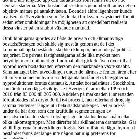
centrala städerna. Med bostadsrättssektorns genombrott fanns det en
objektiv mätare på attraktiviteten. Boende i äldre lägenheter kunde
realisera de övervärden som låg dolda i bruksvärdessystemet, för att
sedan efter ombildningar ha möjligheten att omedelbart realisera
dessa vinster på en snabbt växande marknad.
Ombildningarna gjordes av både de privata och allmännyttiga
bostadsföretagen och skilde sig mest åt genom att de i det
kommunalt ägda beståndet skedde i klumpar, beroende på politisk
majoritet. De privata fastighetsägarna sålde lika mycket men
betydligt mer kontinuerligt. I normalfallet gick de även över till att
nyproducera bostadsrätter, eftersom den marknaden växte snabbt.
Sammantaget blev utvecklingen under de närmaste femton åren efter
att kurvorna mellan hyrorna i det gamla beståndet och avgifterna i
nyproduktionen brutits dramatisk. Antalet bostadsrätter i Stockholm,
som är den överlägset viktigaste i Sverige, ökar mellan 1995 och
2010 från 83 000 till 205 000. Andelen på marknaden i innerstaden
fördubblades från drygt 30 till 64 procent, men efterhand drog sig
samma tendenser längre ut i hela stadslandskapet. Det är också
under de här åren som den kraftfulla segmenteringen av
bostadsmarknaden sker. I utgångsläget är skillnaderna små mellan
olika inkomstgrupper. Men därefter blir skillnaderna dramatiska. Går
vi till figurerna är utvecklingen logisk. Sett utifrån de lägre hyrorna i
beståndet fanns det länge inte någon naturlig preferens för
bostadsrätter.