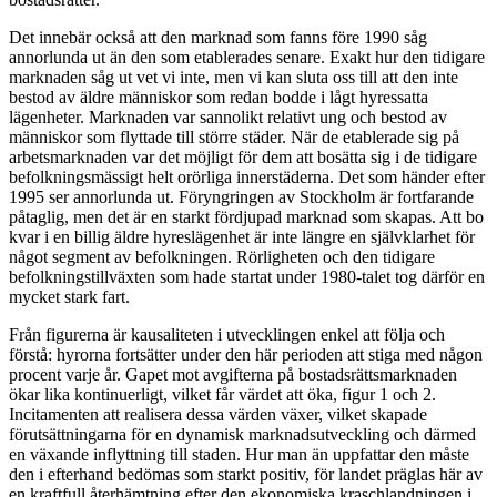
Det innebär också att den marknad som fanns före 1990 såg
annorlunda ut än den som etablerades senare. Exakt hur den tidigare
marknaden såg ut vet vi inte, men vi kan sluta oss till att den inte
bestod av äldre människor som redan bodde i lågt hyressatta
lägenheter. Marknaden var sannolikt relativt ung och bestod av
människor som flyttade till större städer. När de etablerade sig på
arbetsmarknaden var det möjligt för dem att bosätta sig i de tidigare
befolkningsmässigt helt orörliga innerstäderna. Det som händer efter
1995 ser annorlunda ut. Föryngringen av Stockholm är fortfarande
påtaglig, men det är en starkt fördjupad marknad som skapas. Att bo
kvar i en billig äldre hyreslägenhet är inte längre en självklarhet för
något segment av befolkningen. Rörligheten och den tidigare
befolkningstillväxten som hade startat under 1980-talet tog därför en
mycket stark fart.
Från figurerna är kausaliteten i utvecklingen enkel att följa och
förstå: hyrorna fortsätter under den här perioden att stiga med någon
procent varje år. Gapet mot avgifterna på bostadsrättsmarknaden
ökar lika kontinuerligt, vilket får värdet att öka, figur 1 och 2.
Incitamenten att realisera dessa värden växer, vilket skapade
förutsättningarna för en dynamisk marknadsutveckling och därmed
en växande inflyttning till staden. Hur man än uppfattar den måste
den i efterhand bedömas som starkt positiv, för landet präglas här av
en kraftfull återhämtning efter den ekonomiska kraschlandningen i