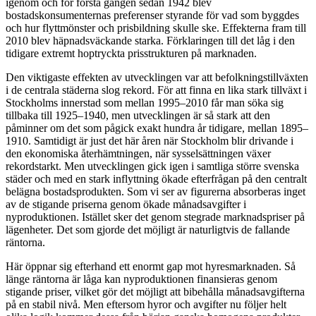
igenom och för första gången sedan 1942 blev
bostadskonsumenternas preferenser styrande för vad som byggdes
och hur flyttmönster och prisbildning skulle ske. Effekterna fram till
2010 blev häpnadsväckande starka. Förklaringen till det låg i den
tidigare extremt hoptryckta prisstrukturen på marknaden.
Den viktigaste effekten av utvecklingen var att befolkningstillväxten
i de centrala städerna slog rekord. För att finna en lika stark tillväxt i
Stockholms innerstad som mellan 1995–2010 får man söka sig
tillbaka till 1925–1940, men utvecklingen är så stark att den
påminner om det som pågick exakt hundra år tidigare, mellan 1895–
1910. Samtidigt är just det här åren när Stockholm blir drivande i
den ekonomiska återhämtningen, när sysselsättningen växer
rekordstarkt. Men utvecklingen gick igen i samtliga större svenska
städer och med en stark inflyttning ökade efterfrågan på den centralt
belägna bostadsprodukten. Som vi ser av figurerna absorberas inget
av de stigande priserna genom ökade månadsavgifter i
nyproduktionen. Istället sker det genom stegrade marknadspriser på
lägenheter. Det som gjorde det möjligt är naturligtvis de fallande
räntorna.
Här öppnar sig efterhand ett enormt gap mot hyresmarknaden. Så
länge räntorna är låga kan nyproduktionen finansieras genom
stigande priser, vilket gör det möjligt att bibehålla månadsavgifterna
på en stabil nivå. Men eftersom hyror och avgifter nu följer helt