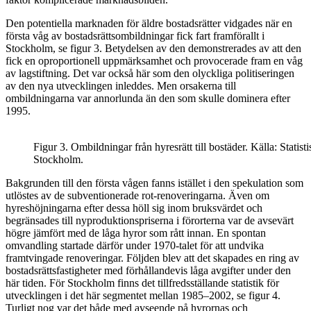
Den potentiella marknaden för äldre bostadsrätter vidgades när en
första våg av bostadsrättsombildningar fick fart framförallt i
Stockholm, se figur 3. Betydelsen av den demonstrerades av att den
fick en oproportionell uppmärksamhet och provocerade fram en våg
av lagstiftning. Det var också här som den olyckliga politiseringen
av den nya utvecklingen inleddes. Men orsakerna till
ombildningarna var annorlunda än den som skulle dominera efter
1995.
Figur 3. Ombildningar från hyresrätt till bostäder. Källa: Statist
Stockholm.
Bakgrunden till den första vågen fanns istället i den spekulation som
utlöstes av de subventionerade rot-renoveringarna. Även om
hyreshöjningarna efter dessa höll sig inom bruksvärdet och
begränsades till nyproduktionspriserna i förorterna var de avsevärt
högre jämfört med de låga hyror som rått innan. En spontan
omvandling startade därför under 1970-talet för att undvika
framtvingade renoveringar. Följden blev att det skapades en ring av
bostadsrättsfastigheter med förhållandevis låga avgifter under den
här tiden. För Stockholm finns det tillfredsställande statistik för
utvecklingen i det här segmentet mellan 1985–2002, se figur 4.
Turligt nog var det både med avseende på hyrornas och