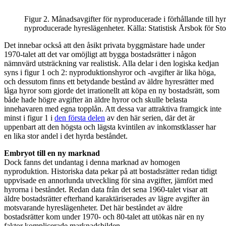
Figur 2​. Månadsavgifter för nyproducerade i förhållande till hyr
nyproducerade hyreslägenheter. Källa: Statistisk Årsbok för St
Det innebar också att den åsikt privata byggmästare hade under
1970-talet att det var omöjligt att bygga bostadsrätter i någon
nämnvärd utsträckning var realistisk. Alla delar i den logiska kedjan
syns i figur 1 och 2: nyproduktionshyror och -avgifter är lika höga,
och dessutom finns ett betydande bestånd av äldre hyresrätter med
låga hyror som gjorde det irrationellt att köpa en ny bostadsrätt, som
både hade högre avgifter än äldre hyror och skulle belasta
innehavaren med egna topplån. Att dessa var attraktiva framgick inte
minst i figur 1 i
den första delen
av den här serien, där det är
uppenbart att den högsta och lägsta kvintilen av inkomstklasser har
en lika stor andel i det hyrda beståndet.
Embryot till en ny marknad
Dock fanns det undantag i denna marknad av homogen
nyproduktion. Historiska data pekar på att bostadsrätter redan tidigt
uppvisade en annorlunda utveckling för sina avgifter, jämfört med
hyrorna i beståndet. Redan data från det sena 1960-talet visar att
äldre bostadsrätter efterhand karaktäriserades av lägre avgifter än
motsvarande hyreslägenheter. Det här beståndet av äldre
bostadsrätter kom under 1970- och 80-talet att utökas när en ny
faktor komplicerade marknadsbilden.