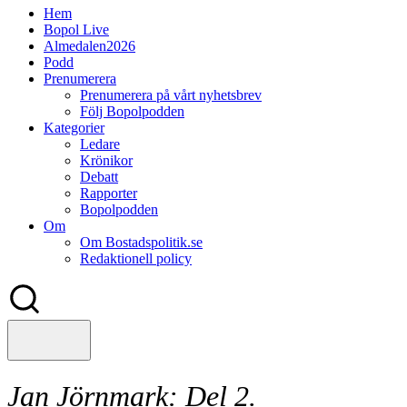
Hem
Bopol Live
Almedalen2026
Podd
Prenumerera
Prenumerera på vårt nyhetsbrev
Följ Bopolpodden
Kategorier
Ledare
Krönikor
Debatt
Rapporter
Bopolpodden
Om
Om Bostadspolitik.se
Redaktionell policy
Jan Jörnmark:
Del 2.