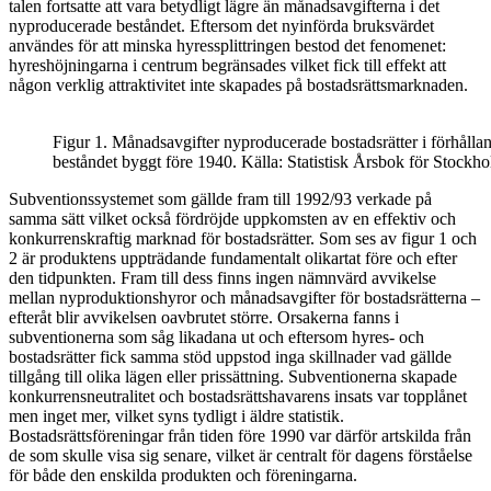
talen fortsatte att vara betydligt lägre än månadsavgifterna i det
nyproducerade beståndet. Eftersom det nyinförda bruksvärdet
användes för att minska hyressplittringen bestod det fenomenet:
hyreshöjningarna i centrum begränsades vilket fick till effekt att
någon verklig attraktivitet inte skapades på bostadsrättsmarknaden.
Figur 1. Månadsavgifter nyproducerade bostadsrätter i förhålland
beståndet byggt före 1940. Källa: Statistisk Årsbok för Stockho
Subventionssystemet som gällde fram till 1992/93 verkade på
samma sätt vilket också fördröjde uppkomsten av en effektiv och
konkurrenskraftig marknad för bostadsrätter. Som ses av figur 1 och
2 är produktens uppträdande fundamentalt olikartat före och efter
den tidpunkten. Fram till dess finns ingen nämnvärd avvikelse
mellan nyproduktionshyror och månadsavgifter för bostadsrätterna –
efteråt blir avvikelsen oavbrutet större. Orsakerna fanns i
subventionerna som såg likadana ut och eftersom hyres- och
bostadsrätter fick samma stöd uppstod inga skillnader vad gällde
tillgång till olika lägen eller prissättning. Subventionerna skapade
konkurrensneutralitet och bostadsrättshavarens insats var topplånet
men inget mer, vilket syns tydligt i äldre statistik.
Bostadsrättsföreningar från tiden före 1990 var därför artskilda från
de som skulle visa sig senare, vilket är centralt för dagens förståelse
för både den enskilda produkten och föreningarna.