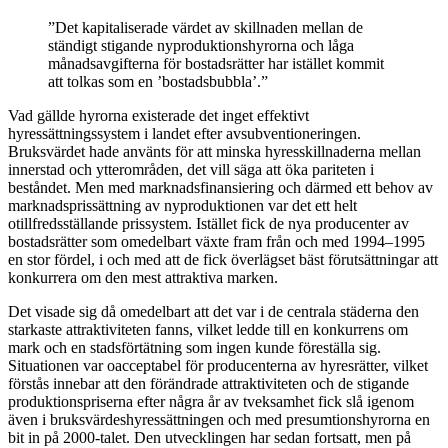
”Det kapitaliserade värdet av skillnaden mellan de
ständigt stigande nyproduktionshyrorna och låga
månadsavgifterna för bostadsrätter har istället kommit
att tolkas som en ’bostadsbubbla’.”
Vad gällde hyrorna existerade det inget effektivt
hyressättningssystem i landet efter avsubventioneringen.
Bruksvärdet hade använts för att minska hyresskillnaderna mellan
innerstad och ytterområden, det vill säga att öka pariteten i
beståndet. Men med marknadsfinansiering och därmed ett behov av
marknadsprissättning av nyproduktionen var det ett helt
otillfredsställande prissystem. Istället fick de nya producenter av
bostadsrätter som omedelbart växte fram från och med 1994–1995
en stor fördel, i och med att de fick överlägset bäst förutsättningar att
konkurrera om den mest attraktiva marken.
Det visade sig då omedelbart att det var i de centrala städerna den
starkaste attraktiviteten fanns, vilket ledde till en konkurrens om
mark och en stadsförtätning som ingen kunde föreställa sig.
Situationen var oacceptabel för producenterna av hyresrätter, vilket
förstås innebar att den förändrade attraktiviteten och de stigande
produktionspriserna efter några år av tveksamhet fick slå igenom
även i bruksvärdeshyressättningen och med presumtionshyrorna en
bit in på 2000-talet. Den utvecklingen har sedan fortsatt, men på