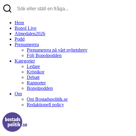
Hem
Bopol Live
Almedalen2026
Podd
Prenumerera
Prenumerera på vårt nyhetsbrev
Följ Bopolpodden
Kategorier
Ledare
Krönikor
Debatt
Rapporter
Bopolpodden
Om
Om Bostadspolitik.se
Redaktionell policy