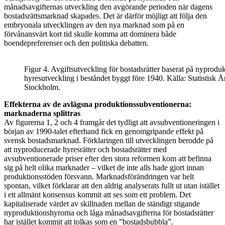
månadsavgifternas utveckling den avgörande perioden när dagens
bostadsrättsmarknad skapades. Det är därför möjligt att följa den
embryonala utvecklingen av den nya marknad som på en
förvånansvärt kort tid skulle komma att dominera både
boendepreferenser och den politiska debatten.
Figur 4. Avgiftsutveckling för bostadsrätter baserat på nyprodu
hyresutveckling i beståndet byggt före 1940. Källa: Statistisk Å
Stockholm.
Effekterna av de avlägsna produktionssubventionerna:
marknaderna splittras
Av figurerna 1, 2 och 4 framgår det tydligt att avsubventioneringen i
början av 1990-talet efterhand fick en genomgripande effekt på
svensk bostadsmarknad. Förklaringen till utvecklingen berodde på
att nyproducerade hyresrätter och bostadsrätter med
avsubventionerade priser efter den stora reformen kom att befinna
sig på helt olika marknader – vilket de inte alls hade gjort innan
produktionsstöden försvann. Marknadsförändringen var helt
spontan, vilket förklarar att den aldrig analyserats fullt ut utan istället
i ett allmänt konsensus kommit att ses som ett problem. Det
kapitaliserade värdet av skillnaden mellan de ständigt stigande
nyproduktionshyrorna och låga månadsavgifterna för bostadsrätter
har istället kommit att tolkas som en ”bostadsbubbla”.