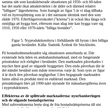
samma sätt som karaktäriserade situationen på 1950- och 60-talen
har det starkt ökat attraktiviteten i de äldre och därmed relativt
”billigare” lägenheterna. Som framgår av figur 5 är vi idag tillbaka
vid en hyressplittring som är i det närmaste identisk med den som
rådde 1970. Efterfrågeöverskottet (”köerna”) är också lika långa och
omöjliga att bygga bort, eftersom man idag inte kan bygga vare sig
1910, 1950 eller 1970-talets ”billiga bostäder”.
Figur 5. Nyproduktionshyra i förhållande till hyran i den billiga
gamla beståndet. Källa: Statistik Årsbok för Stockholm.
På bostadsrättsmarknaden såg situationen annorlunda ut. Där
existerade hela tiden en andrahandsmarknad, med en fungerande
prisstruktur och rörlighet i beståndet. Den marknaden påverkades i
mycket liten grad av stigande byggpriser. Den enda påverkan där är
det mindre bestånd som måste renoveras varje år. Som syns av figur
4 är dock den påverkan negligerbar. I den begagnade marknaden
fanns alltså en produkt med en etablerad marknad. Den
prissättningen blev på 1990-talet styrande för månadsavgifterna även
i nyproduktionen.
Effekterna av de splittrade marknaderna: nyurbaniseringen
och de stigande bostadspriserna
Med subventionerna borta slog de fria bostadsrättspriserna till sist