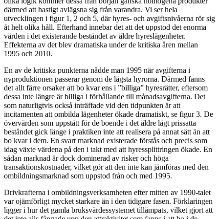
olika logik kommer dessa från början ganska homogena produkter
därmed att hastigt avlägsna sig från varandra. Vi ser hela
utvecklingen i figur 1, 2 och 5, där hyres- och avgiftsnivåerna rör sig
åt helt olika håll. Efterhand innebar det att det uppstod det enorma
värden i det existerande beståndet av äldre hyreslägenheter.
Effekterna av det blev dramatiska under de kritiska åren mellan
1995 och 2010.
En av de kritiska punkterna nådde man 1995 när avgifterna i
nyproduktionen passerar genom de lägsta hyrorna. Därmed fanns
det allt färre orsaker att bo kvar ens i ”billiga” hyresrätter, eftersom
dessa inte längre är billiga i förhållande till månadsavgifterna. Det
som naturligtvis också inträffade vid den tidpunkten är att
incitamenten att ombilda lägenheter ökade dramatiskt, se figur 3. De
övervärden som uppstått för de boende i det äldre lågt prissatta
beståndet gick länge i praktiken inte att realisera på annat sätt än att
bo kvar i dem. En svart marknad existerade förstås och precis som
idag växte värdena på den i takt med att hyressplittringen ökade. En
sådan marknad är dock dominerad av risker och höga
transaktionskostnader, vilket gör att den inte kan jämföras med den
ombildningsmarknad som uppstod från och med 1995.
Drivkrafterna i ombildningsverksamheten efter mitten av 1990-talet
var ojämförligt mycket starkare än i den tidigare fasen. Förklaringen
ligger i hur det gamla bruksvärdessystemet tillämpats, vilket gjort att
det inte alls fångade upp den attraktivitet som fanns i att bo i de