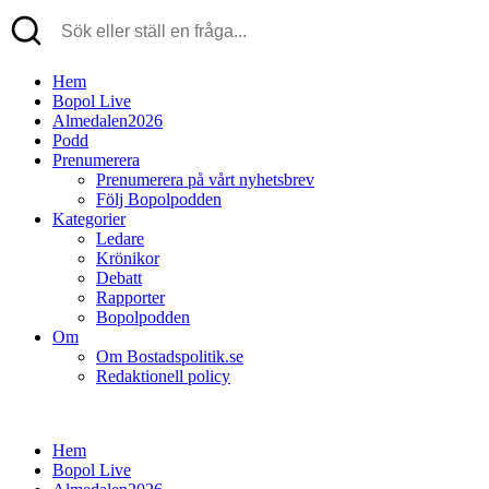
Hem
Bopol Live
Almedalen2026
Podd
Prenumerera
Prenumerera på vårt nyhetsbrev
Följ Bopolpodden
Kategorier
Ledare
Krönikor
Debatt
Rapporter
Bopolpodden
Om
Om Bostadspolitik.se
Redaktionell policy
Hem
Bopol Live