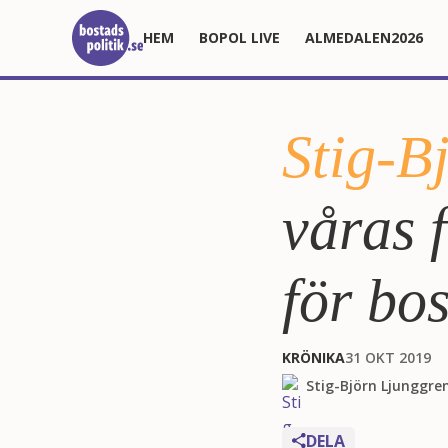
HEM
BOPOL LIVE
ALMEDALEN2026
Stig-B
våras 
för bo
KRÖNIKA
31 OKT 2019
Stig-Björn Ljunggre
DELA