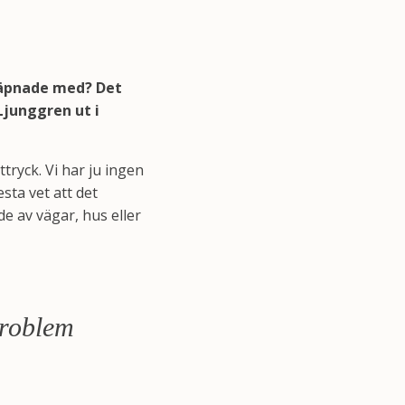
väpnade med? Det
Ljunggren ut i
tryck. Vi har ju ingen
sta vet att det
e av vägar, hus eller
problem