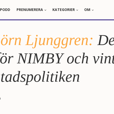
PODD
PRENUMERERA
KATEGORIER
OM
jörn Ljunggren:
De
för NIMBY och vin
stadspolitiken
n