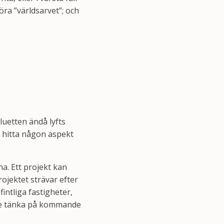
öra ”världsarvet”; och
luetten ändå lyfts
d hitta någon aspekt
. Ett projekt kan
ojektet strävar efter
fintliga fastigheter,
ste tänka på kommande