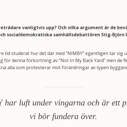
eträdare vanligtvis upp? Och vilka argument är de be
och socialdemokratiska samhällsdebattören Stig-Björn 
e tid studerat hur det där med ”NIMBY” egentligen tar sig ut
ng för denna förkortning av ”Not In My Back Yard” men de fle
kna alla som protesterar mot förändringar av typen byggand
har luft under vingarna och är ett 
vi bör fundera över.