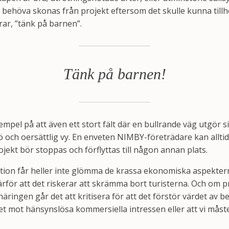
n behöva skonas från projekt eftersom det skulle kunna tillh
ar, ”tänk på barnen”.
Tänk på barnen!
mpel på att även ett stort fält där en bullrande väg utgör si
ö och oersättlig vy. En enveten NIMBY-företrädare kan allti
ojekt bör stoppas och förflyttas till någon annan plats.
on får heller inte glömma de krassa ekonomiska aspekterna
rför att det riskerar att skrämma bort turisterna. Och om pr
äringen går det att kritisera för att det förstör värdet av be
vet mot hänsynslösa kommersiella intressen eller att vi må