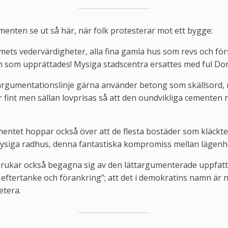
menten se ut så här, när folk protesterar mot ett bygge:
ets vedervärdigheter, alla fina gamla hus som revs och för
en som upprättades! Mysiga stadscentra ersattes med ful D
rgumentationslinje gärna använder betong som skällsord, 
r fint men sällan lovprisas så att den oundvikliga cementen 
tet hoppar också över att de flesta bostäder som kläcktes
iga radhus, denna fantastiska kompromiss mellan lägenhet
kar också begagna sig av den lättargumenterade uppfattn
 eftertanke och förankring”; att det i demokratins namn är 
etera.