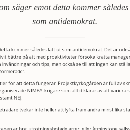
om säger emot detta kommer således l
som antidemokrat.
etta kommer således lätt ut som antidemokrat. Det är ocks
ivit bättre på att med proaktiviteter försöka kratta manege
ga invändningar och tips, men också se till att ingen kan stäl
informerade”.
ier för att detta fungerar. Projektkyrkogården är full av s
rganiserade NIMBY-krigare som alltid klarar av att variera 
bestämt NEJ.
trädare tvekar inte heller att lyfta fram andra minst lika 
kapen är bra; utrotningshotade arter, eller åtminstone sällsynt