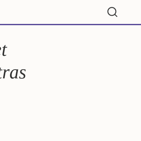
t
tras