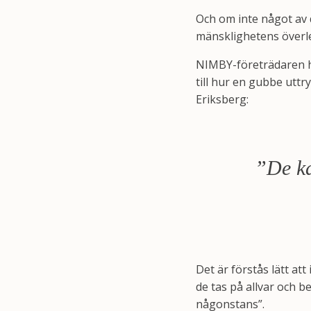
Och om inte något av d
mänsklighetens överl
NIMBY-företrädaren har
till hur en gubbe utt
Eriksberg:
”De ka
Det är förstås lätt at
de tas på allvar och 
någonstans”.