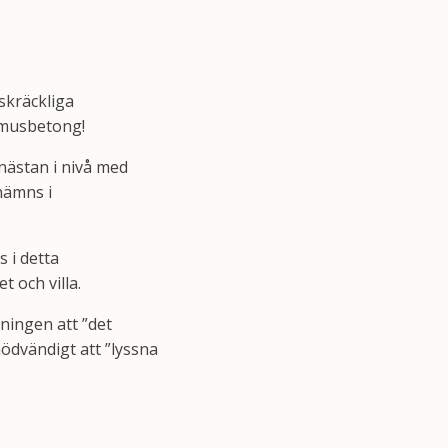
skräckliga
omusbetong!
nästan i nivå med
nämns i
 i detta
 och villa.
ingen att ”det
nödvändigt att ”lyssna