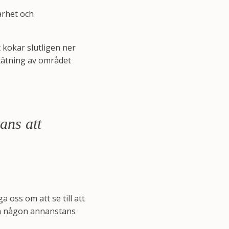
barhet och
 kokar slutligen ner
rtätning av området
ans att
 oss om att se till att
tta någon annanstans