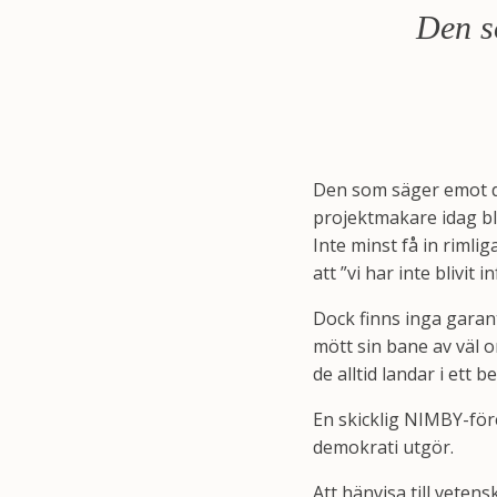
Den s
Den som säger emot d
projektmakare idag bl
Inte minst få in rimli
att ”vi har inte blivit 
Dock finns inga garant
mött sin bane av väl o
de alltid landar i ett 
En skicklig NIMBY-före
demokrati utgör.
Att hänvisa till vetens