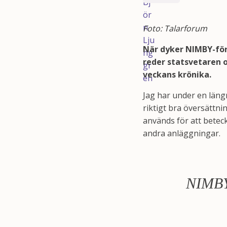
Foto: Talarforum
När dyker NIMBY-för
reder statsvetaren 
veckans krönika.
Jag har under en längr
riktigt bra översättni
används för att betec
andra anläggningar.
NIMBY 