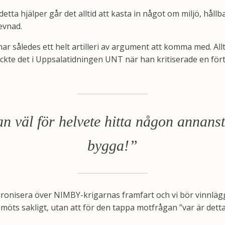
etta hjälper går det alltid att kasta in något om miljö, håll
evnad.
 således ett helt artilleri av argument att komma med. Allt
ryckte det i Uppsalatidningen UNT när han kritiserade en fö
n väl för helvete hitta någon annanst
bygga!”
t ironisera över NIMBY-krigarnas framfart och vi bör vinnlägga
bemöts sakligt, utan att för den tappa motfrågan ”var är de