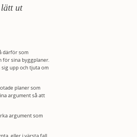
ätt ut
å därför som
n för sina byggplaner.
la sig upp och tjuta om
krotade planer som
sina argument så att
starka argument som
a, eller i värsta fall