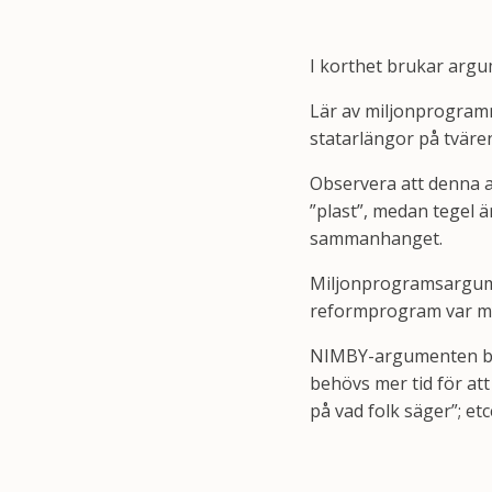
I korthet brukar argu
Lär av miljonprogramm
statarlängor på tvär
Observera att denna a
”plast”, medan tegel ä
sammanhanget.
Miljonprogramsargumen
reformprogram var mys
NIMBY-argumenten bru
behövs mer tid för att
på vad folk säger”; etc