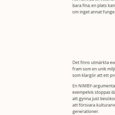
bara fina; en plats ka
om inget annat funger
Det finns utmärkta exe
fram som en unik milj
som klargör att ett pr
En NIMBY-argumentati
exempelvis stoppas dä
att gynna just besöksn
att försvara kulturar
generationer.