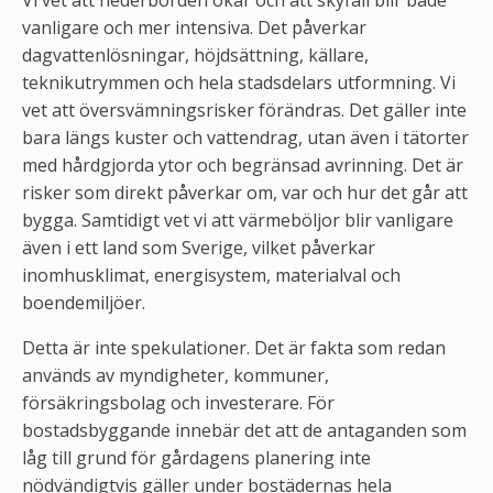
Vi vet att nederbörden ökar och att skyfall blir både
vanligare och mer intensiva. Det påverkar
dagvattenlösningar, höjdsättning, källare,
teknikutrymmen och hela stadsdelars utformning. Vi
vet att översvämningsrisker förändras. Det gäller inte
bara längs kuster och vattendrag, utan även i tätorter
med hårdgjorda ytor och begränsad avrinning. Det är
risker som direkt påverkar om, var och hur det går att
bygga. Samtidigt vet vi att värmeböljor blir vanligare
även i ett land som Sverige, vilket påverkar
inomhusklimat, energisystem, materialval och
boendemiljöer.
Detta är inte spekulationer. Det är fakta som redan
används av myndigheter, kommuner,
försäkringsbolag och investerare. För
bostadsbyggande innebär det att de antaganden som
låg till grund för gårdagens planering inte
nödvändigtvis gäller under bostädernas hela