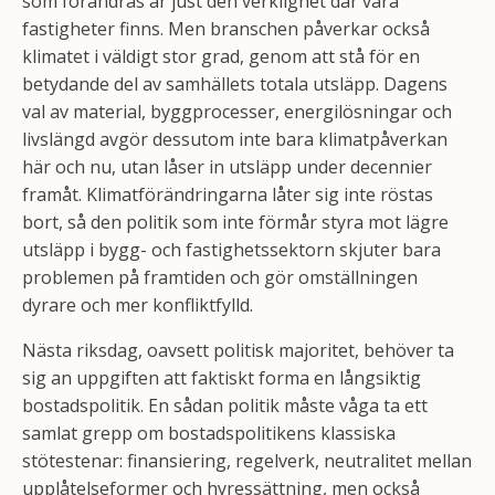
som förändras är just den verklighet där våra
fastigheter finns. Men branschen påverkar också
klimatet i väldigt stor grad, genom att stå för en
betydande del av samhällets totala utsläpp. Dagens
val av material, byggprocesser, energilösningar och
livslängd avgör dessutom inte bara klimatpåverkan
här och nu, utan låser in utsläpp under decennier
framåt. Klimatförändringarna låter sig inte röstas
bort, så den politik som inte förmår styra mot lägre
utsläpp i bygg- och fastighetssektorn skjuter bara
problemen på framtiden och gör omställningen
dyrare och mer konfliktfylld.
Nästa riksdag, oavsett politisk majoritet, behöver ta
sig an uppgiften att faktiskt forma en långsiktig
bostadspolitik. En sådan politik måste våga ta ett
samlat grepp om bostadspolitikens klassiska
stötestenar: finansiering, regelverk, neutralitet mellan
upplåtelseformer och hyressättning, men också