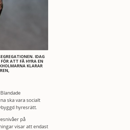
SEGREGATIONEN. IDAG
FÖR ATT FÅ HYRA EN
OCKHOLMARNA KLARAR
REN,
. Blandade
na ska vara socialt
ybyggd hyresrätt.
resnivåer på
ingar visar att endast