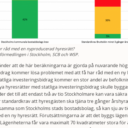
r råd med en nyproducerad hyresrätt?
sförmedlingen i Stockholm, SCB och WSP.
nder att de här beräkningarna är gjorda på nuvarande höga
bidrag kommer lösa problemet med att få har råd med en ny 
tatliga investeringsbidrag kommer en stor andel av befolkn
a hyresrätter med statliga investeringsbidrag skulle byggas
eder det till att endast två av tio Stockholmare kan vara säkr
r standardkrav att hyresgästen ska tjäna tre gånger årshyr
samma som Stockholms stads bostadsbolag, så kan sju av t
ed en ny hyresrätt. Förutsättningarna är att det byggs läge
Lägenheterna får vara maximalt 70 kvadratmeter stora för a