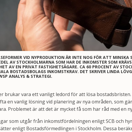
SEFORMER VID NYPRODUKTION ÄR INTE NOG FÖR ATT MINSKA 
JEDEL AV STOCKHOLMARNA SOM HAR DE INKOMSTER SOM KRÄVS 
ET AV EN PRIVAT FASTIGHETSÄGARE. CA 60 PROCENT AV ST
A BOSTADSBOLAGS INKOMSTKRAV. DET SKRIVER LINDA LÖVG
WSP ANALYS & STRATEGI.
er brukar vara ett vanligt ledord för att lösa bostadsbristen
fta en vanlig lösning vid planering av nya områden, som gär
ra. Problemet är att det är mycket få som har råd med en n
ngar som utgår från inkomstfördelningen enligt SCB och hy
tter enligt Bostadsförmedlingen i Stockholm. Dessa beräkn