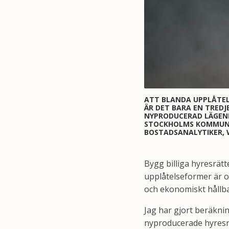
ATT BLANDA UPPLÅTEL
ÄR DET BARA EN TRED
NYPRODUCERAD LÄGENH
STOCKHOLMS KOMMUNAL
BOSTADSANALYTIKER, 
Bygg billiga hyresrätt
upplåtelseformer är o
och ekonomiskt hållba
Jag har gjort beräkni
nyproducerade hyresrä