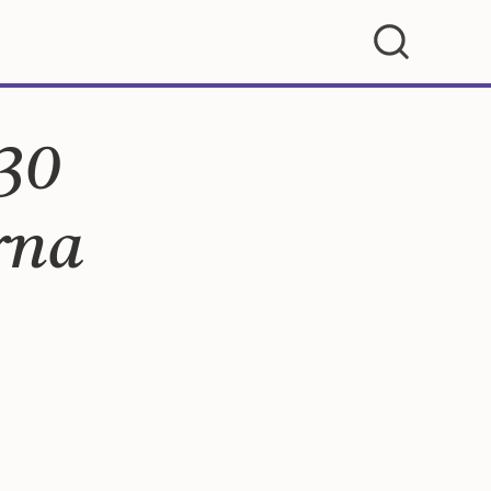
30
rna