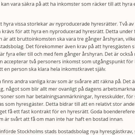
kan vara säkra på att ha inkomster som räcker till att hyr
tt hyra vissa storlekar av nyproducerade hyresrätter. Två a
 krävs för att hyra en nyproducerad hyresrätt. Detta under 
 är att bruttoinkomsten ska vara tre gånger årshyran, vilke
stadsbolag. Det förekommer även krav på att hyresgästen s
r fyra eller till och med fem gånger årshyran. Det är också 
 accepterar två personers inkomst som utgångspunkt för
t en person ska klara hela inkomstkravet själv.
finns andra vanliga krav som är svårare att räkna på. Det 
ng, något som blir allt mer ovanligt på dagens arbetsmarknad
ersoner som har betalningsanmärkningar, hyresskulder, för s
s som hyresgäster. Detta bidrar till att en relativt stor and
et få ett fast kontrakt för en hyresrätt. Goda boenderefere
m är svårt att få om man inte har haft en bostad innan.
n införde Stockholms stads bostadsbolag nya hyresgästkrav,