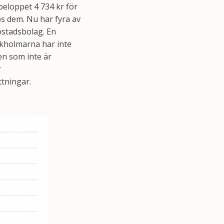
beloppet 4 734 kr för
os dem. Nu har fyra av
ostadsbolag. En
ockholmarna har inte
en som inte är
r
ttningar.