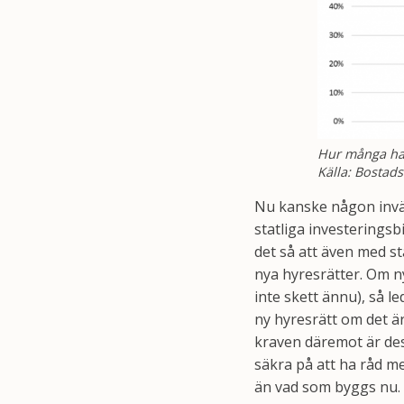
Hur många ha
Källa: Bostad
Nu kanske någon invä
statliga investerings
det så att även med s
nya hyresrätter. Om ny
inte skett ännu), så l
ny hyresrätt om det ä
kraven däremot är de
säkra på att ha råd m
än vad som byggs nu. 