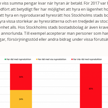
 viss summa pengar kvar när hyran är betald. För 2017 var 
fört att betydligt fler har möjlighet att hyra en lägenhet h
att hyra en nyproducerad hyresrätt hos Stockholms stads b
hyra vissa storlekar av hyresrätterna och en tredjedel av st
genhet alls. Hos Stockholms stads bostadsbolag är även krav
e annorlunda. Till exempel accepterar man personer som ha
r, försörjningsstöd eller andra bidrag under vissa förutsä