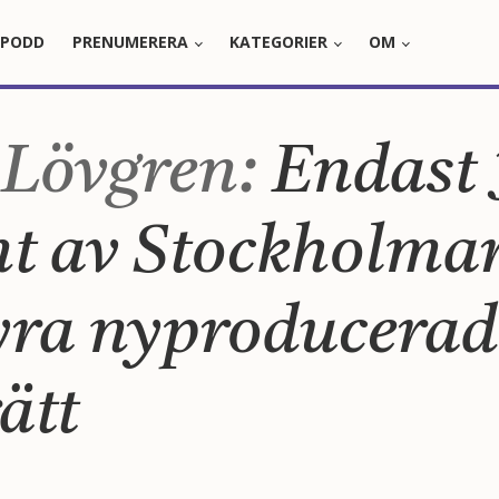
PODD
PRENUMERERA
KATEGORIER
OM
 Lövgren:
Endast 
nt av Stockholma
yra nyproducerad
ätt