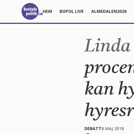
HEM
BOPOL LIVE
ALMEDALEN2026
Linda
proce
kan h
hyresr
DEBATT
8 MAJ 2018