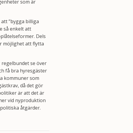
lägenheter som är
att ”bygga billiga
e så enkelt att
plåtelseformer. Dels
 möjlighet att flytta
 regelbundet se över
ch få bra hyresgäster
ndra kommuner som
gästkrav, då det gör
politiker är att det är
rmer vid nyproduktion
politiska åtgärder.