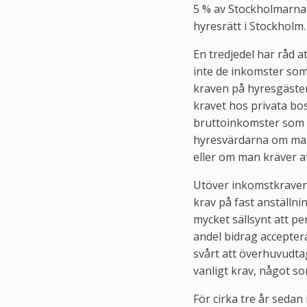
5 % av Stockholmarna 
hyresrätt i Stockholm.
En tredjedel har råd a
inte de inkomster som
kraven på hyresgästen
kravet hos privata bo
bruttoinkomster som ä
hyresvärdarna om man
eller om man kräver at
Utöver inkomstkraven 
krav på fast anställni
mycket sällsynt att p
andel bidrag acceptera
svårt att överhuvudtag
vanligt krav, något so
För cirka tre år seda