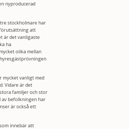
a en nyproducerad
v tre stockholmare har
förutsättning att
t är det vanligaste
ka ha
mycket olika mellan
 hyresgästprövningen
är mycket vanligt med
. Vidare är det
tora familjer och stor
el av befolkningen har
nser är också ett
 som innebär att