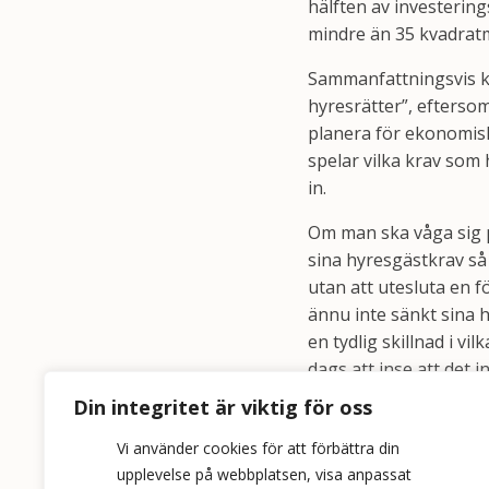
hälften av investering
mindre än 35 kvadrat
Sammanfattningsvis ka
hyresrätter”, eftersom
planera för ekonomisk
spelar vilka krav som 
in.
Om man ska våga sig 
sina hyresgästkrav så
utan att utesluta en
ännu inte sänkt sina h
en tydlig skillnad i vil
dags att inse att det 
för att få till social
Din integritet är viktig för oss
LINDA LÖVGREN, BOST
Vi använder cookies för att förbättra din
upplevelse på webbplatsen, visa anpassat