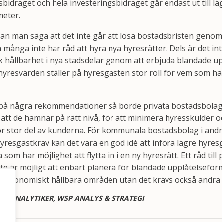
sbidraget och hela investeringsbidraget går endast ut till 
meter.
n man säga att det inte går att lösa bostadsbristen genom 
 många inte har råd att hyra nya hyresrätter. Dels är det int
 hållbarhet i nya stadsdelar genom att erbjuda blandade up
hyresvärden ställer på hyresgästen stor roll för vem som har
på några rekommendationer så borde privata bostadsbolag
 att de hamnar på rätt nivå, för att minimera hyresskulder o
 för stor del av kunderna. För kommunala bostadsbolag i a
yresgästkrav kan det vara en god idé att införa lägre hyres
ka som har möjlighet att flytta in i en ny hyresrätt. Ett råd till 
inte är möjligt att enbart planera för blandade upplåtelsefo
t och ekonomiskt hållbara områden utan det krävs också andra 
ADSANALYTIKER, WSP ANALYS & STRATEGI