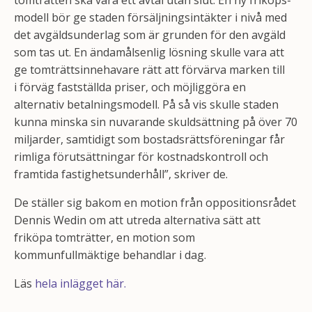
tomträtten ska vara ett avtal utan slut. En ny friköps­
modell bör ge staden försäljnings­intäkter i nivå med
det avgälds­underlag som är grunden för den avgäld
som tas ut. En ändamålsenlig lösning skulle vara att
ge tomträtts­innehavare rätt att förvärva marken till
i förväg fastställda priser, och möjliggöra en
alternativ betalnings­modell. På så vis skulle staden
kunna minska sin nuvarande skuldsättning på över 70
miljarder, samtidigt som bostads­rätts­föreningar får
rimliga förutsättningar för kostnads­kontroll och
framtida fastighets­underhåll”, skriver de.
De ställer sig bakom en motion från oppositionsrådet
Dennis Wedin om att utreda alternativa sätt att
friköpa tomträtter, en motion som
kommunfullmäktige behandlar i dag.
Läs
hela inlägget här.