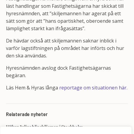
läst handlingar som Fastighetsägarna har skickat till
hyresnämnden, att ”skiljemannen har agerat på ett
sätt som gör att ”hans opartiskhet, oberoende samt
lämplighet starkt kan ifrågasättas”.
De hävdar också att skiljemannen saknar inblick i
varför lagstiftningen på området har införts och hur
den ska användas.
Hyresnämnden avslog dock Fastighetsägarnas
begäran.
Läs Hem & Hyras långa
reportage om situationen här.
Relaterade nyheter
Håkan Julius blir skiljeman i Stockholm