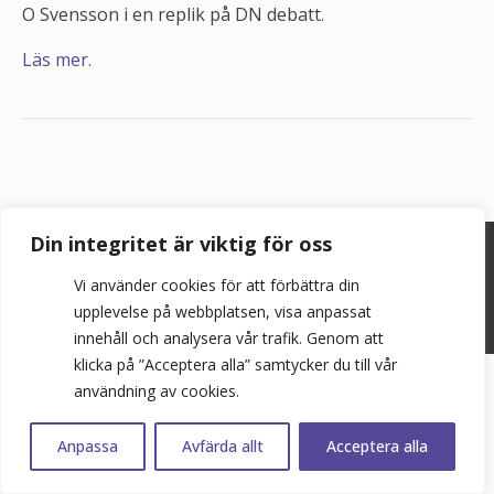
O Svensson i en replik på DN debatt.
Läs mer.
Din integritet är viktig för oss
©
2026
Bopol AB
Vi använder cookies för att förbättra din
info@bostadspolitik.se
upplevelse på webbplatsen, visa anpassat
0704-57 90 06
innehåll och analysera vår trafik. Genom att
klicka på ”Acceptera alla” samtycker du till vår
användning av cookies.
Anpassa
Avfärda allt
Acceptera alla