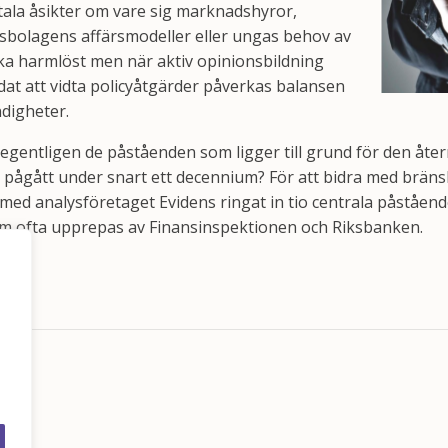
uttala åsikter om vare sig marknadshyror,
sbolagens affärsmodeller eller ungas behov av
ka harmlöst men när aktiv opinionsbildning
t att vidta policyåtgärder påverkas balansen
ndigheter.
egentligen de påståenden som ligger till grund för den åter
ågått under snart ett decennium? För att bidra med bränsle
med analysföretaget Evidens ringat in tio centrala påståen
om ofta upprepas av Finansinspektionen och Riksbanken.