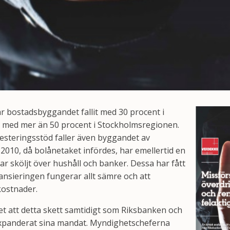
 bostadsbyggandet fallit med 30 procent i
h med mer än 50 procent i Stockholmsregionen.
esteringsstöd faller även byggandet av
2010, då bolånetaket infördes, har emellertid en
ar sköljt över hushåll och banker. Dessa har fått
inansieringen fungerar allt sämre och att
 kostnader.
ghet att detta skett samtidigt som Riksbanken och
xpanderat sina mandat. Myndighetscheferna