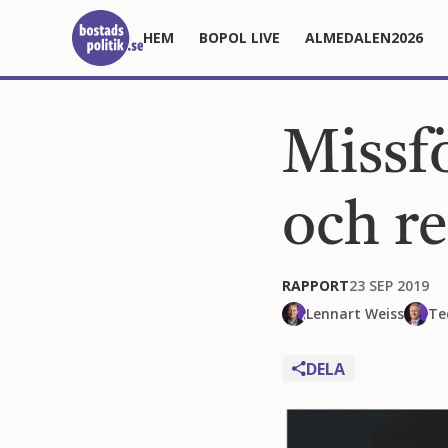
HEM
BOPOL LIVE
ALMEDALEN2026
Missfö
och re
RAPPORT
23 SEP 2019
Lennart Weiss
Te
DELA