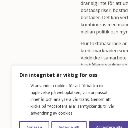
drar sig inte för att 
bostadspriser, bostad
bostäder. Det kan ver
kombineras med manda
mellan politik och my
Hur faktabaserade är 
kreditmarknaden som p
Veidekke i samarbete 
hushållens skulder s
Din integritet är viktig för oss
Vi använder cookies för att förbättra din
upplevelse på webbplatsen, visa anpassat
innehåll och analysera vår trafik. Genom att
klicka på ”Acceptera alla” samtycker du till vår
användning av cookies.
Anpassa
Avfärda allt
Acceptera alla