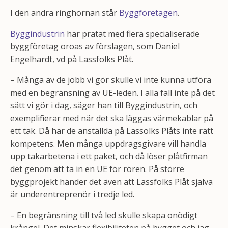
I den andra ringhörnan står
Byggföretagen
.
Byggindustrin
har pratat med flera specialiserade
byggföretag oroas av förslagen, som Daniel
Engelhardt, vd på Lassfolks Plåt.
– Många av de jobb vi gör skulle vi inte kunna utföra
med en begränsning av UE-leden. I alla fall inte på det
sätt vi gör i dag, säger han till Byggindustrin, och
exemplifierar med när det ska läggas värmekablar på
ett tak. Då har de anställda på Lassolks Plåts inte rätt
kompetens. Men många uppdragsgivare vill handla
upp takarbetena i ett paket, och då löser plåtfirman
det genom att ta in en UE för rören. På större
byggprojekt händer det även att Lassfolks Plåt själva
är underentreprenör i tredje led.
– En begränsning till två led skulle skapa onödigt