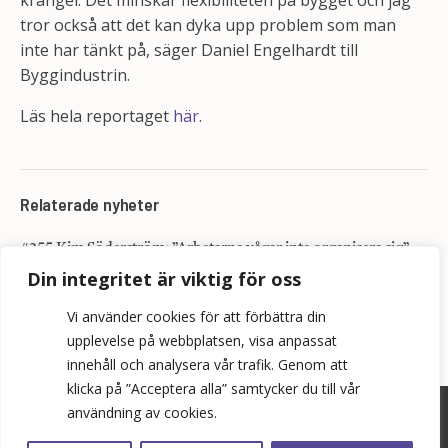
krångel. Det minskar flexibiliteten på bygget och jag
tror också att det kan dyka upp problem som man
inte har tänkt på, säger Daniel Engelhardt till
Byggindustrin.
Läs hela reportaget
här
.
Relaterade nyheter
#255 Kim Söderström: ”Arbetarna vågar inte organisera sig”
Din integritet är viktig för oss
Veckans Aktuellt v6: Det är en härlig dag för den svenska
bostadsdebatten!
Vi använder cookies för att förbättra din
upplevelse på webbplatsen, visa anpassat
innehåll och analysera vår trafik. Genom att
klicka på ”Acceptera alla” samtycker du till vår
användning av cookies.
©
2026
Bopol AB