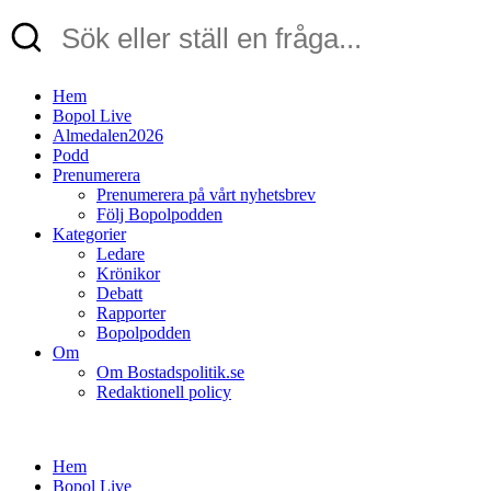
Hem
Bopol Live
Almedalen2026
Podd
Prenumerera
Prenumerera på vårt nyhetsbrev
Följ Bopolpodden
Kategorier
Ledare
Krönikor
Debatt
Rapporter
Bopolpodden
Om
Om Bostadspolitik.se
Redaktionell policy
Hem
Bopol Live