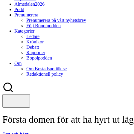
Almedalen2026
Podd
Prenumerera
Prenumerera på vårt nyhetsbrev
Följ Bopolpodden
Kategorier
Ledare
Krönikor
Debatt
Rapporter
Bopolpodden
Om
Om Bostadspolitik.se
Redaktionell policy
Första domen för att ha hyrt ut läg