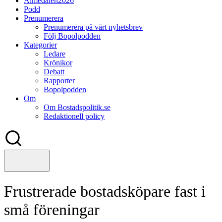
Almedalen2026
Podd
Prenumerera
Prenumerera på vårt nyhetsbrev
Följ Bopolpodden
Kategorier
Ledare
Krönikor
Debatt
Rapporter
Bopolpodden
Om
Om Bostadspolitik.se
Redaktionell policy
Frustrerade bostadsköpare fast i
små föreningar