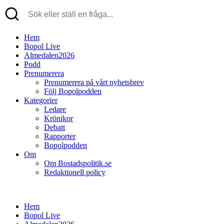
Hem
Bopol Live
Almedalen2026
Podd
Prenumerera
Prenumerera på vårt nyhetsbrev
Följ Bopolpodden
Kategorier
Ledare
Krönikor
Debatt
Rapporter
Bopolpodden
Om
Om Bostadspolitik.se
Redaktionell policy
Hem
Bopol Live