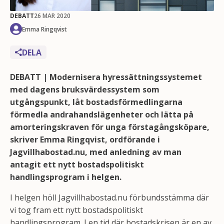
DEBATT
26 MAR 2020
Emma Ringqvist
DELA
DEBATT | Modernisera hyressättningssystemet
med dagens bruksvärdessystem som
utgångspunkt, låt bostadsförmedlingarna
förmedla andrahandslägenheter och lätta på
amorteringskraven för unga förstagångsköpare,
skriver Emma Ringqvist, ordförande i
Jagvillhabostad.nu, med anledning av man
antagit ett nytt bostadspolitiskt
handlingsprogram i helgen.
I helgen höll Jagvillhabostad.nu förbundsstämma där
vi tog fram ett nytt bostadspolitiskt
handlingsprogram. I en tid där bostadskrisen är en av