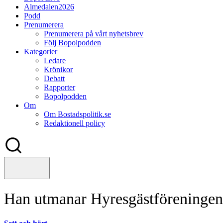
Almedalen2026
Podd
Prenumerera
Prenumerera på vårt nyhetsbrev
Följ Bopolpodden
Kategorier
Ledare
Krönikor
Debatt
Rapporter
Bopolpodden
Om
Om Bostadspolitik.se
Redaktionell policy
Han utmanar Hyresgästföreninge