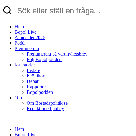
Hem
Bopol Live
Almedalen2026
Podd
Prenumerera
Prenumerera på vårt nyhetsbrev
Följ Bopolpodden
Kategorier
Ledare
Krönikor
Debatt
Rapporter
Bopolpodden
Om
Om Bostadspolitik.se
Redaktionell policy
Hem
Bopol Live