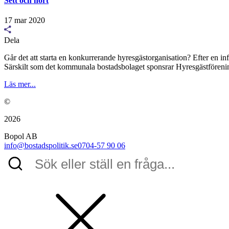
Sett och hört
17 mar 2020
Dela
Går det att starta en konkurrerande hyresgästorganisation? Efter en inf
Särskilt som det kommunala bostadsbolaget sponsrar Hyresgästföreninge
Läs mer...
©
2026
Bopol AB
info@bostadspolitik.se
0704-57 90 06