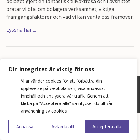
bolaget gjort en fantastisk tillväxtresa och i avsnittet
pratar vi bl.a. om bolagets verksamhet, viktiga
framgångsfaktorer och vad vi kan vänta oss framöver.
Lyssna här ...
Din integritet är viktig för oss
Vi använder cookies för att förbättra din
©
2026
Bopol AB
upplevelse på webbplatsen, visa anpassat
innehåll och analysera vår trafik. Genom att
info@bostadspolitik.se
klicka på ”Acceptera alla” samtycker du till vår
0704-57 90 06
användning av cookies.
Anpassa
Avfärda allt
Acceptera alla