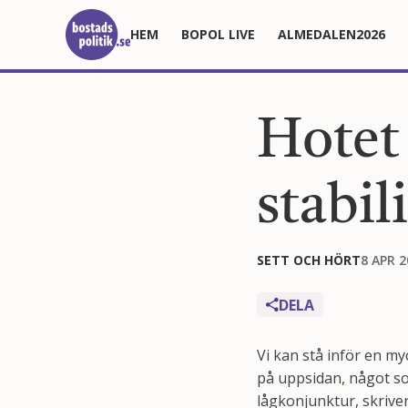
HEM
BOPOL LIVE
ALMEDALEN2026
Hotet 
stabil
SETT OCH HÖRT
8 APR 2
DELA
Vi kan stå inför en my
på uppsidan, något som
lågkonjunktur, skrive