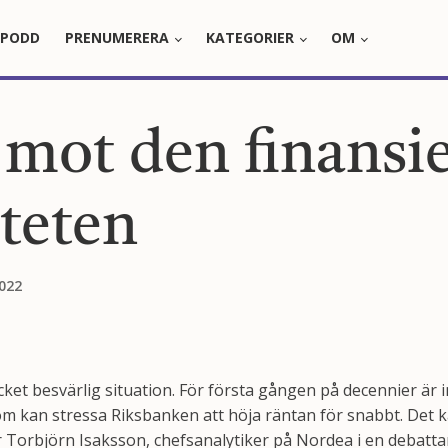
PODD
PRENUMERERA
KATEGORIER
OM
mot den finansie
iteten
022
cket besvärlig situation. För första gången på decennier är 
 kan stressa Riksbanken att höja räntan för snabbt. Det kan 
r Torbjörn Isaksson, chefsanalytiker på Nordea i en debatta