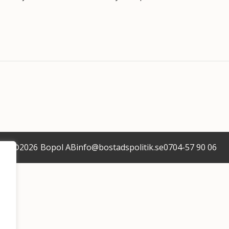
©
2026
Bopol AB
info@bostadspolitik.se
0704-57 90 06